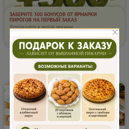
ЗАБЕРИТЕ 300 БОНУСОВ ОТ ЯРМАРКИ
ПИРОГОВ НА ПЕРВЫЙ ЗАКАЗ
Используйте в любой пекарне
Получить бонусы
действуют 24 часа
Сытные пироги 1 кг "Райский
пирожок"