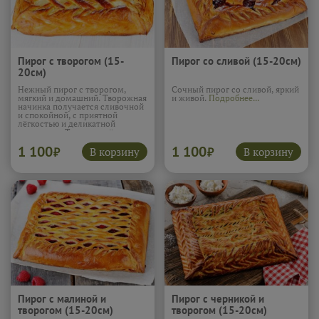
Пирог с творогом (15-
Пирог со сливой (15-20см)
20см)
Нежный пирог с творогом,
Сочный пирог со сливой, яркий
мягкий и домашний. Творожная
и живой.
Подробнее...
начинка получается сливочной
и спокойной, с приятной
лёгкостью и деликатной
сладостью. Тесто подчёркивает
вкус и делает текстуру
1 100
1 100
особенно мягкой и уютной.
В корзину
В корзину
₽
₽
Такой пирог напоминает о
простой домашней выпечке и
отлично подходит для
неспешного чаепития.
Подробнее...
Пирог с малиной и
Пирог с черникой и
творогом (15-20см)
творогом (15-20см)