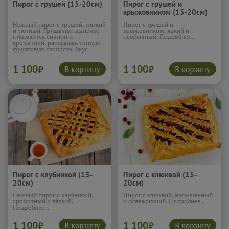
Пирог с грушей (15-20см)
Пирог с грушей и
крыжовником (15-20см)
Нежный пирог с грушей, мягкий
Пирог с грушей и
и уютный. Груша при выпечке
крыжовником, яркий и
становится сочной и
необычный.
Подробнее...
ароматной, раскрывая тонкую
фруктовую сладость. Вкус
получается нежным и
спокойным, очень тёплым и
1 100
1 100
домашним. Этот пирог словно
В корзину
В корзину
₽
₽
создан для тихого чаепития и
ощущения приятного
комфорта.
Подробнее...
Пирог с клубникой (15-
Пирог с клюквой (15-
20см)
20см)
Нежный пирог с клубникой,
Пирог с клюквой, насыщенный
ароматный и лёгкий.
и освежающий.
Подробнее...
Подробнее...
1 100
1 100
В корзину
В корзину
₽
₽