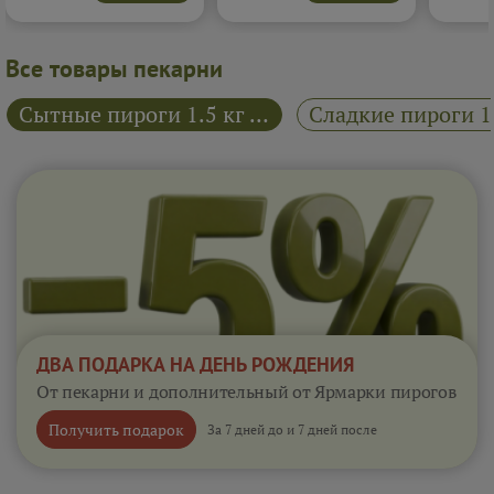
настоящего ягодного
классической домашней
послевк
десерта, живого и
выпечкой и уютом.
аппетитного.
Подробнее...
Подробнее...
Все товары пекарни
Сытные пироги 1.5 кг "Райский пирожок"
ДВА ПОДАРКА НА ДЕНЬ РОЖДЕНИЯ
От пекарни и дополнительный от Ярмарки пирогов
Получить подарок
За 7 дней до и 7 дней после