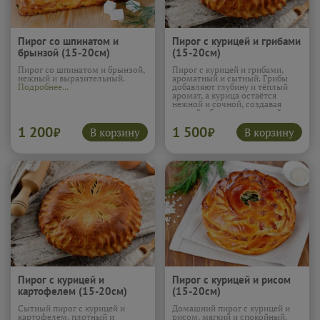
Пирог со шпинатом и
Пирог с курицей и грибами
брынзой (15-20см)
(15-20см)
Пирог со шпинатом и брынзой,
Пирог с курицей и грибами,
нежный и выразительный.
ароматный и сытный. Грибы
Подробнее...
добавляют глубину и тёплый
аромат, а курица остаётся
нежной и сочной, создавая
мягкий, сбалансированный
вкус. Тесто подчёркивает
1 200
1 500
начинку и удерживает
В корзину
В корзину
₽
₽
сочность, чтобы каждый
кусочек был комфортным. Этот
пирог получается очень
уютным и по-настоящему
домашним.
Подробнее...
Пирог с курицей и
Пирог с курицей и рисом
картофелем (15-20см)
(15-20см)
Сытный пирог с курицей и
Домашний пирог с курицей и
картофелем, плотный и
рисом, мягкий и спокойный.