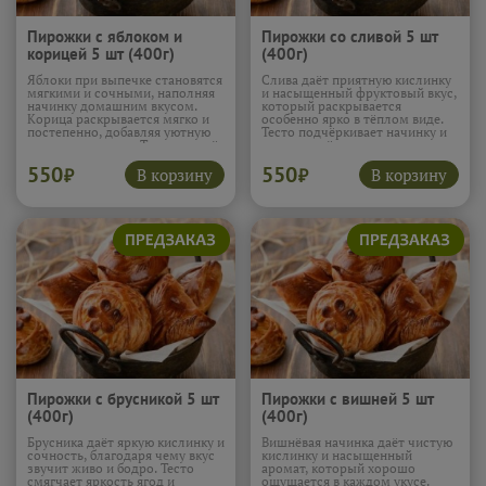
Пирожки с яблоком и
Пирожки со сливой 5 шт
корицей 5 шт (400г)
(400г)
Яблоки при выпечке становятся
Слива даёт приятную кислинку
мягкими и сочными, наполняя
и насыщенный фруктовый вкус,
начинку домашним вкусом.
который раскрывается
Корица раскрывается мягко и
особенно ярко в тёплом виде.
постепенно, добавляя уютную
Тесто подчёркивает начинку и
пряность и тепло. Тесто создаёт
смягчает её яркость, создавая
нежную текстуру, и эти
ровный баланс. Эти пирожки
550
550
пирожки особенно хороши к
приятно освежают и оставляют
В корзину
В корзину
₽
₽
вечернему чаю.
Подробнее...
лёгкое фруктовое послевкусие.
Подробнее...
Пирожки с брусникой 5 шт
Пирожки с вишней 5 шт
(400г)
(400г)
Брусника даёт яркую кислинку и
Вишнёвая начинка даёт чистую
сочность, благодаря чему вкус
кислинку и насыщенный
звучит живо и бодро. Тесто
аромат, который хорошо
смягчает яркость ягод и
ощущается в каждом укусе.