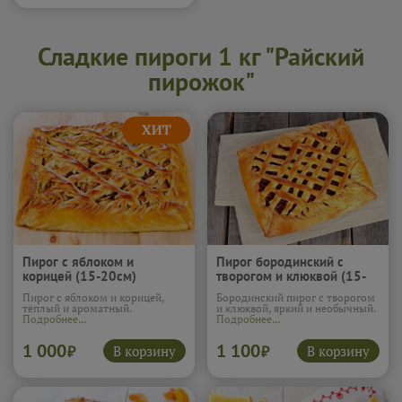
Сладкие пироги 1 кг "Райский
пирожок"
Пирог с яблоком и
Пирог бородинский с
корицей (15-20см)
творогом и клюквой (15-
20см)
Пирог с яблоком и корицей,
Бородинский пирог с творогом
тёплый и ароматный.
и клюквой, яркий и необычный.
Подробнее...
Подробнее...
1 000
1 100
В корзину
В корзину
₽
₽