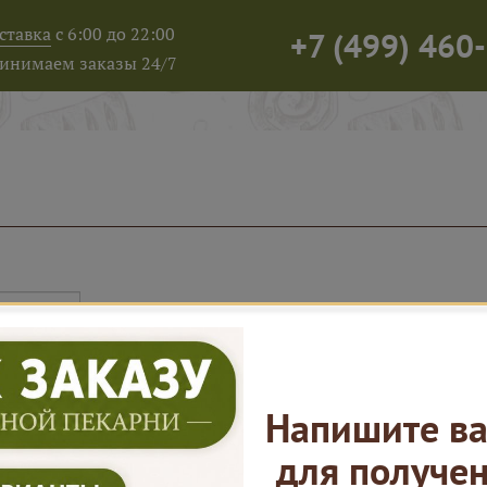
ставка
с 6:00 до 22:00
+7
(
499
)
460-
инимаем заказы 24/7
Напишите ва
для получе