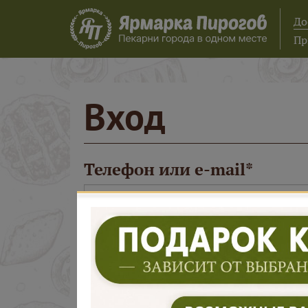
До
Пр
Вход
Телефон или e-mail
Пароль
Запомнить