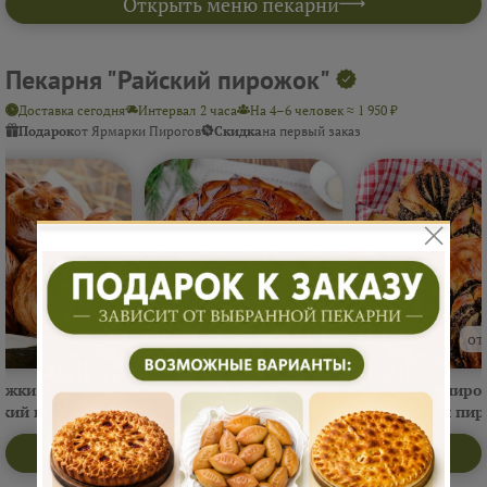
Открыть меню пекарни
Пекарня "Райский пирожок"
Доставка сегодня
Интервал 2 часа
На 4–6 человек ≈ 1 950 ₽
Подарок
от Ярмарки Пирогов
Скидка
на первый заказ
от 550 ₽
от 900 ₽
от
ожки сытные
Сытные пироги 1 кг
Сладкие пирог
ский пирожок"
"Райский пирожок"
"Райский пир
Открыть меню пекарни