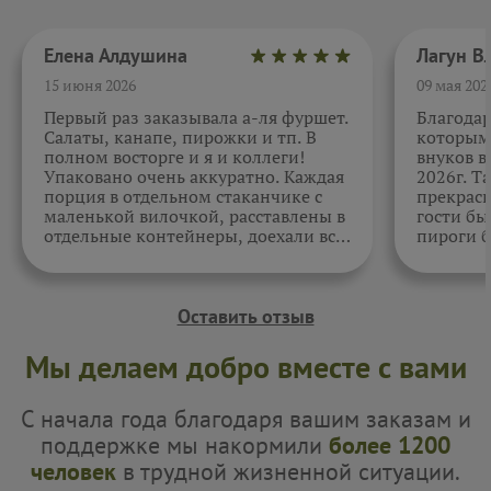
Елена Алдушина
15 июня 2026
09 мая 202
Первый раз заказывала а-ля фуршет.
Благода
Салаты, канапе, пирожки и тп. В
которыми
полном восторге и я и коллеги!
внуков в
Упаковано очень аккуратно. Каждая
2026г. Т
порция в отдельном стаканчике с
прекрасн
маленькой вилочкой, расставлены в
гости бы
отдельные контейнеры, доехали все
пироги б
в целости и сохранности. Отдельно
очень вк
спасибо за внимательность к датам.
Как всегда, приятно. Жаль, фото не
прикрепить.
Оставить отзыв
Мы делаем добро вместе с вами
С начала года благодаря вашим заказам и
поддержке мы накормили
более 1200
человек
в трудной жизненной ситуации.