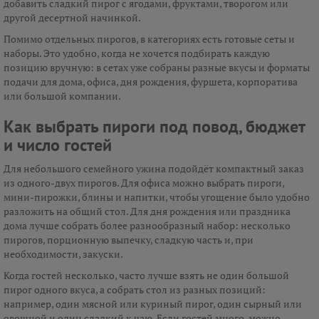
добавить сладкий пирог с ягодами, фруктами, творогом или
другой десертной начинкой.
Помимо отдельных пирогов, в категориях есть готовые сеты и
наборы. Это удобно, когда не хочется подбирать каждую
позицию вручную: в сетах уже собраны разные вкусы и форматы
подачи для дома, офиса, дня рождения, фуршета, корпоратива
или большой компании.
Как выбрать пироги под повод, бюджет
и число гостей
Для небольшого семейного ужина подойдёт компактный заказ
из одного-двух пирогов. Для офиса можно выбрать пироги,
мини-пирожки, блины и напитки, чтобы угощение было удобно
разложить на общий стол. Для дня рождения или праздника
дома лучше собрать более разнообразный набор: несколько
пирогов, порционную выпечку, сладкую часть и, при
необходимости, закуски.
Когда гостей несколько, часто лучше взять не один большой
пирог одного вкуса, а собрать стол из разных позиций:
например, один мясной или куриный пирог, один сырный или
овощной и один сладкий к чаю. Если гостей много, можно