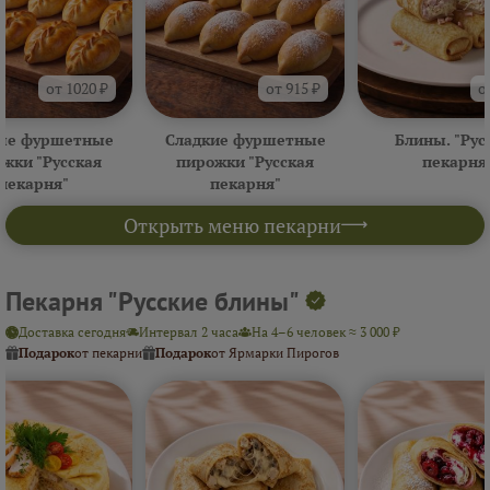
от 1020 ₽
от 915 ₽
о
ые фуршетные
Сладкие фуршетные
Блины. "Рус
жки "Русская
пирожки "Русская
пекарня
пекарня"
пекарня"
Открыть меню пекарни
Пекарня "Русские блины"
Доставка сегодня
Интервал 2 часа
На 4–6 человек ≈ 3 000 ₽
Подарок
от пекарни
Подарок
от Ярмарки Пирогов