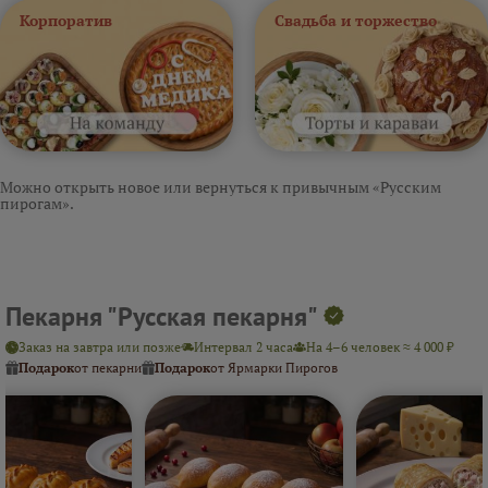
Корпоратив
Свадьба и торжество
Можно открыть новое или вернуться к привычным «Русским
пирогам».
Пекарня "Русская пекарня"
Заказ на завтра или позже
Интервал 2 часа
На 4–6 человек ≈ 4 000 ₽
Подарок
от пекарни
Подарок
от Ярмарки Пирогов