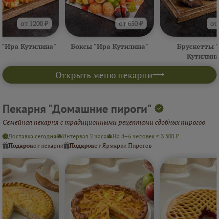
от 1200 ₽
от 650 ₽
от
 "Ира Кутилина"
Боксы "Ира Кутилина"
Брускетты 
Кутилина
Открыть меню пекарни
Пекарня "Домашние пироги"
Семейная пекарня с традиционными рецептами сдобных пирогов
Доставка сегодня
Интервал 2 часа
На 4–6 человек ≈ 3 500 ₽
Подарок
от пекарни
Подарок
от Ярмарки Пирогов