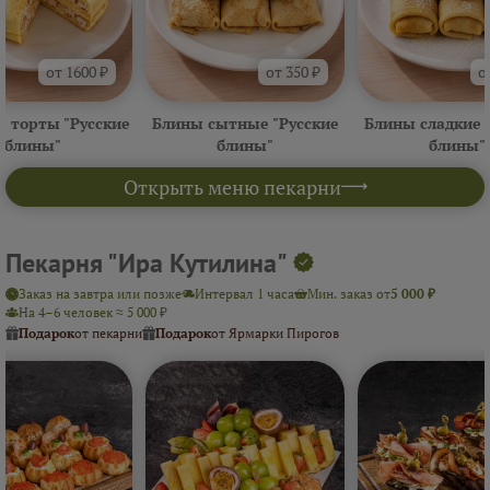
от 1600 ₽
от 350 ₽
о
 торты "Русские
Блины сытные "Русские
Блины сладкие 
блины"
блины"
блины"
Открыть меню пекарни
Пекарня "Ира Кутилина"
Заказ на завтра или позже
Интервал 1 часа
Мин. заказ от
5 000 ₽
На 4–6 человек ≈ 5 000 ₽
Подарок
от пекарни
Подарок
от Ярмарки Пирогов