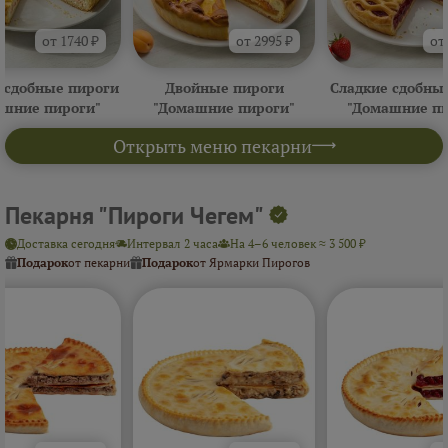
от 1740 ₽
от 2995 ₽
от
 сдобные пироги
Двойные пироги
Сладкие сдобны
ашние пироги"
"Домашние пироги"
"Домашние пи
Открыть меню пекарни
Пекарня "Пироги Чегем"
Доставка сегодня
Интервал 2 часа
На 4–6 человек ≈ 3 500 ₽
Подарок
от пекарни
Подарок
от Ярмарки Пирогов