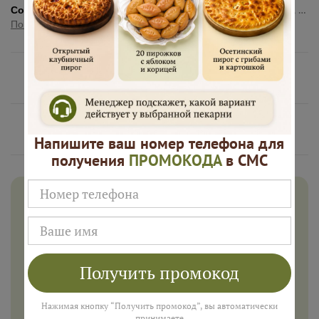
Состав:
Мука высший сорт, дрожжи, сливочное масло, яйцо, сметана, ванилин, сахар, соль, растительное масло, шоколад, вишня
Показать полностью
Нам доверяют
Русские Пироги это
Напишите ваш номер телефона для
получения
ПРОМОКОДА
в СМС
Дарим 500 рублей на заказ в
августе!
Введите ваш номер телефона и мы пришлем промокод
для подарка в смс
Получить промокод
Нажимая кнопку “Получить промокод”, вы автоматически
принимаете