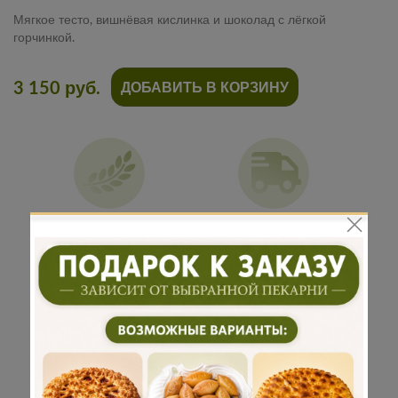
Мягкое тесто, вишнёвая кислинка и шоколад с лёгкой
горчинкой.
3 150 руб.
ДОБАВИТЬ В КОРЗИНУ
Традиционная
Бережная
рецептура
доставка
Подарок к
Много
каждому
начинки
заказу