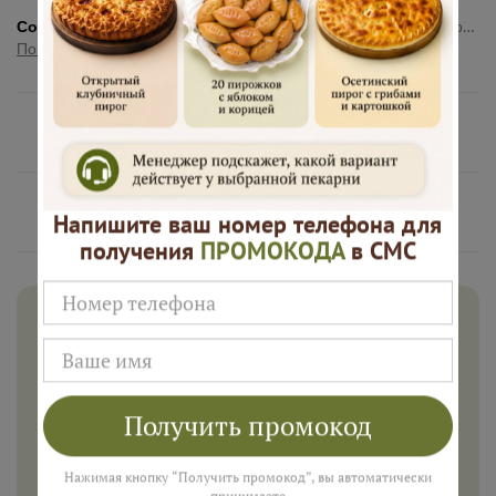
Состав:
тесто (мука пшеничная хлебопекарная высшего сорта, молоко ультрапастеризованное 3,2%, маргарин твердый мдж 60%, яйцо куриное пищевое , сахар, дрожжи хлебопекарные прессованные ,масло подсолнечное рафинированное дезодорированное, соль пищевая,натуральный экстракт ванили)начинка клубника,малина, черника, брусника, сахар, комплексная пищевая добавка (загуститель (Е1422,Е401) мальтодекстрин,стабилизаторы Е450iii,Е339iii),носитель (Е516). Продукция произведена на предприятии, где используется кунжут, рыба, молоко (лактоза) яйца.
Показать полностью
Нам доверяют
Русские Пироги это
Напишите ваш номер телефона для
получения
ПРОМОКОДА
в СМС
Дарим 500 рублей на заказ в
августе!
Введите ваш номер телефона и мы пришлем промокод
для подарка в смс
Получить промокод
Нажимая кнопку “Получить промокод”, вы автоматически