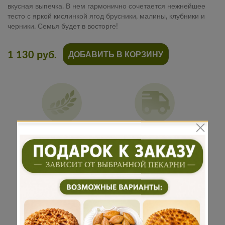
вкусная выпечка. В нем гармонично сочетается нежнейшее
тесто с яркой кислинкой ягод брусники, малины, клубники и
черники. Семья будет в восторге!
1 130 руб.
ДОБАВИТЬ В КОРЗИНУ
Традиционная
Бережная
рецептура
доставка
Подарок к
Много
каждому
начинки
заказу