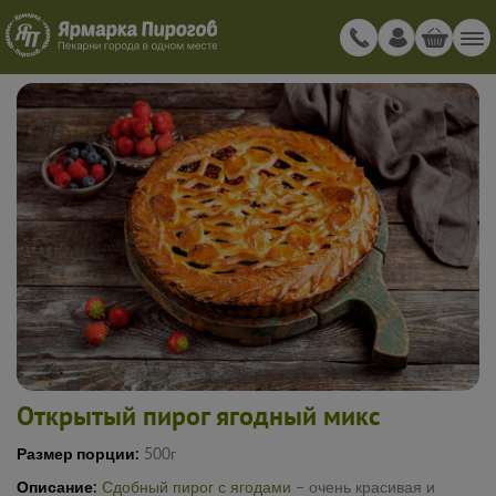
Открытый пирог ягодный микс
Размер порции:
500г
Описание:
Сдобный пирог
с ягодами
– очень красивая и