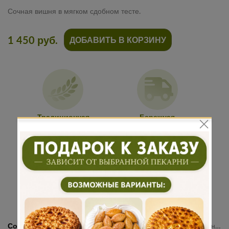
Сочная вишня в мягком сдобном тесте.
1 450 руб.
ДОБАВИТЬ В КОРЗИНУ
Традиционная
Бережная
рецептура
доставка
Подарок к
Много
каждому
начинки
заказу
Состав:
Мука пшеничная высшего сорта, молоко, яйцо куриное, сахар, соль, дрожжи, масло сливочное, вишня, сахар