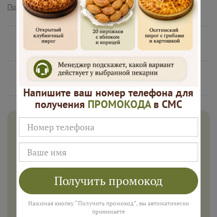
Показать полностью
Нам доверяют
Русские Пироги это
Напишите ваш номер телефона для
получения
ПРОМОКОДА
в СМС
Дарим 500 рублей на заказ в
августе!
Введите ваш номер телефона и мы пришлем промокод
для подарка в смс
Получить промокод
Нажимая кнопку “Получить промокод”, вы автоматически
принимаете
ПОЛУЧИТЬ