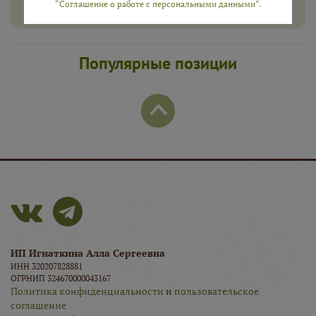
“Соглашение о работе с персональными данными”
.
Популярные позиции
ИП Игнаткина Алла Сергеевна
ИНН 320207828881
ОГРНИП 324670000043167
Политика конфиденциальности
и
пользовательское
соглашение