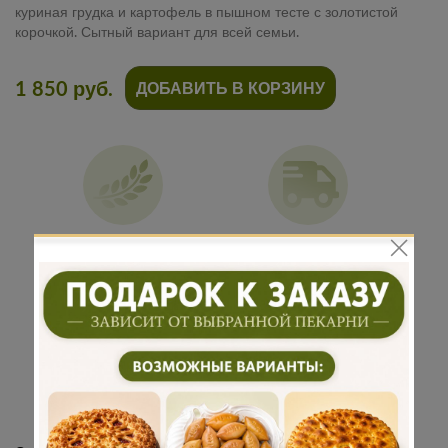
куриная грудка и картофель в пышном тесте с золотистой
корочкой. Сытный вариант для всей семьи.
1 850 руб.
ДОБАВИТЬ В КОРЗИНУ
Традиционная
Бережная
рецептура
доставка
Подарок к
Много
каждому
начинки
заказу