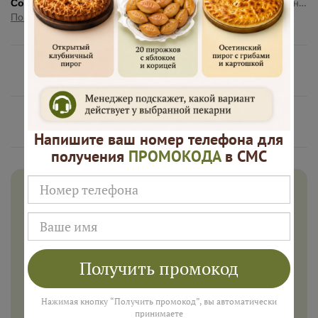
Состав:
Мука пшеничная высшего сорта, молоко, яйцо куриное, сахар, соль, дрожжи, масло сливочное, куриная грудка, картофель, лук репчатый, перец чёрный молотый
Показать полностью
Нам доверяют
Русские Пироги это
Напишите ваш номер телефона для
получения
ПРОМОКОДА
в СМС
Дарим 500 рублей на заказ в
августе!
Введите ваш номер телефона и мы пришлем промокод
для подарка в смс
Получить промокод
Нажимая кнопку “Получить промокод”, вы автоматически
принимаете