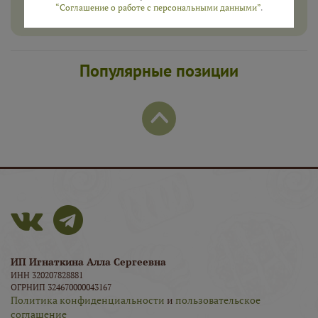
ПОЛУЧИТЬ
“Соглашение о работе с персональными данными”
.
Популярные позиции
ИП Игнаткина Алла Сергеевна
ИНН 320207828881
ОГРНИП 324670000043167
Политика конфиденциальности
и
пользовательское
соглашение