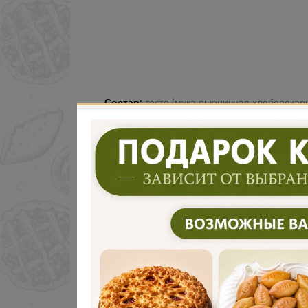
Состав:
тесто (мука пшеничная хлебопекарная высшего сорта, молоко ультрапастеризованное 3,2%, маргарин твердый мдж 60%, яйцо куриное пищевое , сахар, дрожжи хлебопекарные прессованные ,масло подсолнечное рафинированное дезодорированное, соль пищевая,натуральный экстракт ванили)начинка яблоко, сахар
Показать полностью