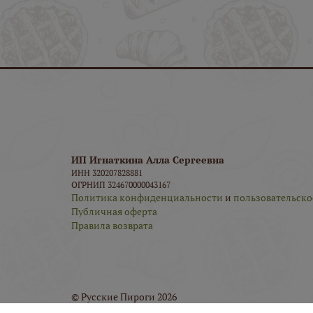
ИП Игнаткина Алла Сергеевна
ИНН 320207828881
ОГРНИП 324670000043167
Политика конфиденциальности
и
пользовательско
Публичная оферта
Правила возврата
© Русские Пироги 2026