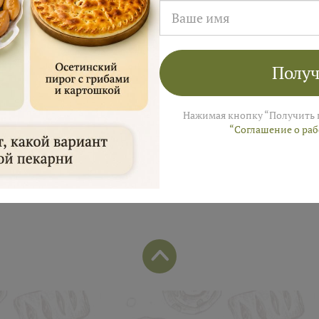
лей на заказ в августе!
Получ
ы пришлем промокод для подарка в смс
Нажимая кнопку “Получить 
“Соглашение о ра
Популярные позиции