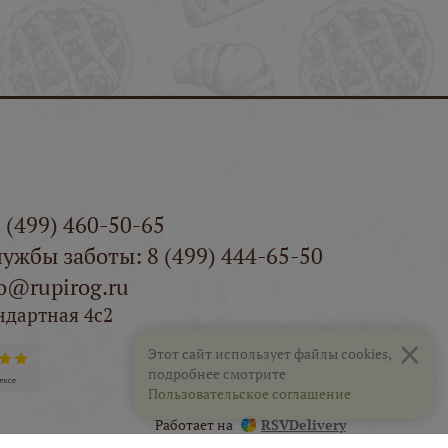
 (499) 460-50-65
ужбы заботы: 8 (499) 444-65-50
fo@rupirog.ru
ндартная 4с2
×
Этот сайт использует файлы cookies,
подробнее смотрите
Пользовательское соглашение
Работает на
RSVDelivery