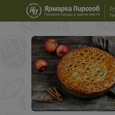
До
Пр