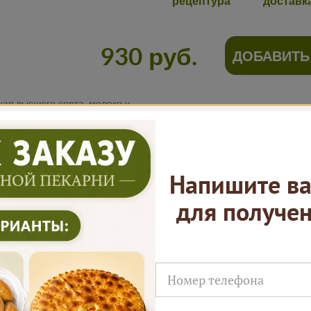
рецептура
доставк
930 руб.
ДОБАВИТЬ
, корица молотая, комплексная пищевая добавка (загуститель (Е1422,Е401) мальтодекстрин,стабилизаторы Е450iii,Е339iii),носитель (Е516). Продукция произведена на предприятии, где используется кунжут, рыба, молоко (лактоза) яйца.
Нам доверяют
Напишите ва
для получе
Русские Пироги это