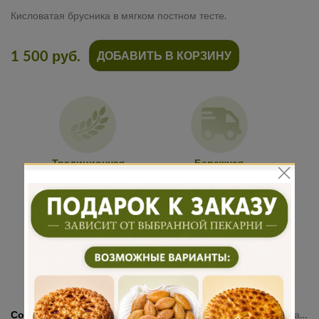
Кисловатая брусника в мягком постном тесте.
1 500 руб.
ДОБАВИТЬ В КОРЗИНУ
Традиционная
Бережная
рецептура
доставка
Подарок к
Много
каждому
начинки
заказу
Состав:
Мука, дрожжи, маргарин, вода, соль, сахар, брусника, загуститель