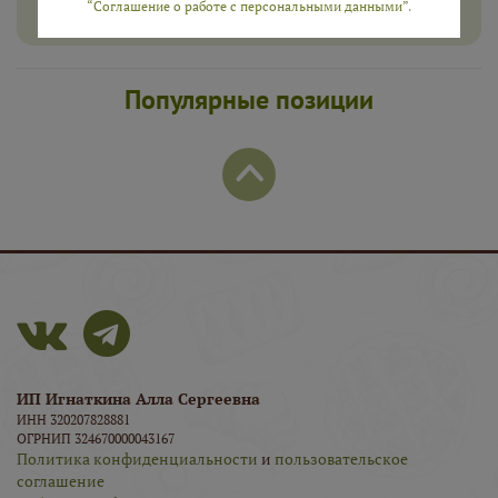
“Соглашение о работе с персональными данными”
.
Популярные позиции
ИП Игнаткина Алла Сергеевна
ИНН 320207828881
ОГРНИП 324670000043167
Политика конфиденциальности
и
пользовательское
соглашение