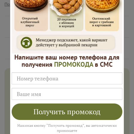
Показать полностью
Нам доверяют
Русские Пироги это
Напишите ваш номер телефона для
получения
ПРОМОКОДА
в СМС
Дарим 500 рублей на заказ в
августе!
Введите ваш номер телефона и мы пришлем промокод
для подарка в смс
Получить промокод
Нажимая кнопку “Получить промокод”, вы автоматически
принимаете
ПОЛУЧИТЬ