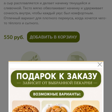
а сыр расплавляется и делает начинку тянущейся и
сливочной. Тесто мягко обволакивает начинку и удерживает
сочность внутри, чтобы каждый укус был комфортным.
Отличный вариант для плотного перекуса, когда хочется чего-
то тёплого и сытного.
550 руб.
ДОБАВИТЬ В КОРЗИНУ
Традиционная
Бережная
рецептура
доставка
Подарок к
Много
каждому
начинки