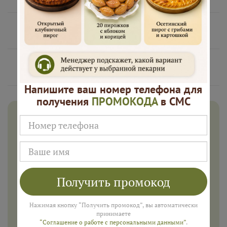
Нам доверяют
Русские Пироги это
Напишите ваш номер телефона для
получения
ПРОМОКОДА
в СМС
Дарим 500 рублей на заказ в
августе!
Введите ваш номер телефона и мы пришлем промокод
для подарка в смс
Получить промокод
Нажимая кнопку “Получить промокод”, вы автоматически
ПОЛУЧИТЬ
принимаете
“Соглашение о работе с персональными данными”
.