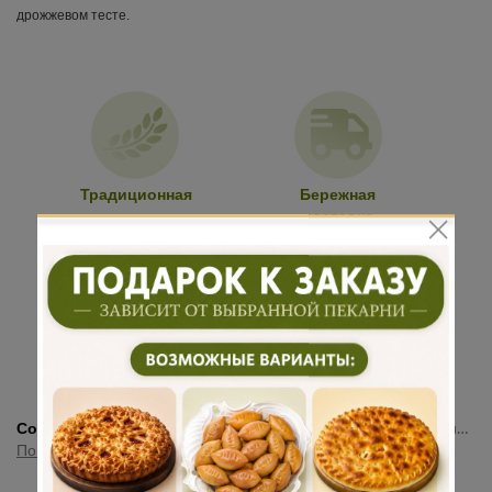
дрожжевом тесте.
Традиционная
Бережная
рецептура
доставка
Подарок к
Много
каждому
начинки
заказу
Состав:
Мука, яйцо, дрожжи, маргарин, вода, соль, сахар, яйцо, лук зелёный, масло растительное, маргарин
Показать полностью