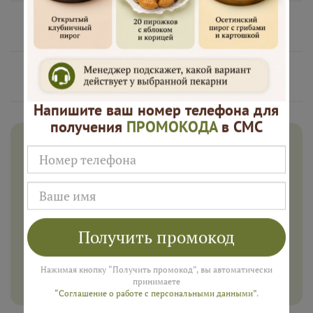
Нам доверяют
Русские Пироги это
Напишите ваш номер телефона для
получения
ПРОМОКОДА
в СМС
Дарим 500 рублей на заказ в
августе!
Введите ваш номер телефона и мы пришлем промокод
для подарка в смс
Получить промокод
ПОЛУЧИТЬ
Нажимая кнопку “Получить промокод”, вы автоматически
принимаете
“Соглашение о работе с персональными данными”
.