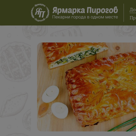
До
Пр