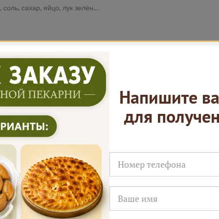
, лук зелёный, масло растительное, маргарин
Нам доверяют
Напишите ва
Русские Пироги это
для получе
лей на заказ в августе!
ы пришлем промокод для подарка в смс