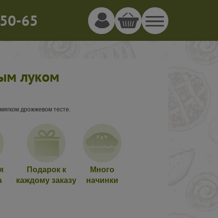
50-65
ным луком
 мягком дрожжевом тесте.
я
Подарок к
Много
а
каждому заказу
начинки