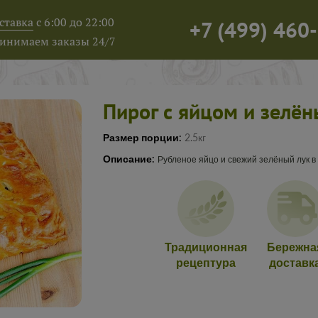
ставка
с 6:00 до 22:00
+7
(
499
)
460-
инимаем заказы 24/7
Пирог с яйцом и зелё
Размер порции:
2.5кг
Описание:
Рубленое яйцо и свежий зелёный лук в
Традиционная
Бережна
рецептура
доставк