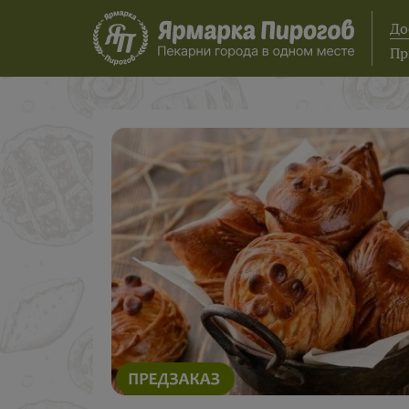
До
Пр