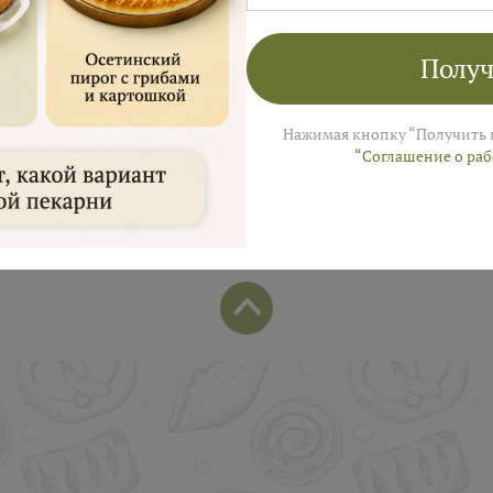
лей на заказ в августе!
ы пришлем промокод для подарка в смс
Получ
Нажимая кнопку “Получить 
“Соглашение о ра
Популярные позиции