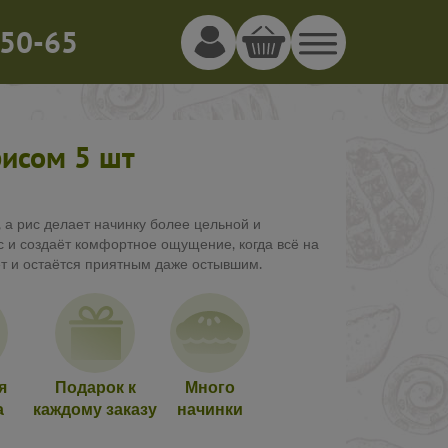
50-65
рисом 5 шт
 а рис делает начинку более цельной и
ус и создаёт комфортное ощущение, когда всё на
т и остаётся приятным даже остывшим.
я
Подарок к
Много
а
каждому заказу
начинки