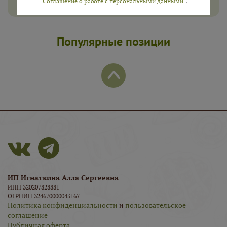
“Соглашение о работе с персональными данными”
.
Популярные позиции
ИП Игнаткина Алла Сергеевна
ИНН 320207828881
ОГРНИП 324670000043167
Политика конфиденциальности
и
пользовательское
соглашение
Публичная оферта