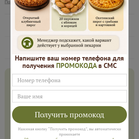
Показать полностью
Нам доверяют
Русские Пироги это
Напишите ваш номер телефона для
получения
ПРОМОКОДА
в СМС
Дарим 500 рублей на заказ в
августе!
Введите ваш номер телефона и мы пришлем промокод
для подарка в смс
Получить промокод
Нажимая кнопку “Получить промокод”, вы автоматически
ПОЛУЧИТЬ
принимаете