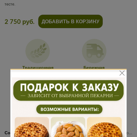
тесте.
2 750 руб.
ДОБАВИТЬ В КОРЗИНУ
Традиционная
Бережная
рецептура
доставка
Подарок к
Много
каждому
начинки
заказу
Состав:
Мука, яйцо, дрожжи, маргарин, вода, соль, сахар, творог, персик, яйцо, ванилин