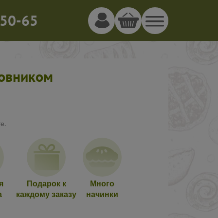
50-65
жовником
е.
я
Подарок к
Много
а
каждому заказу
начинки