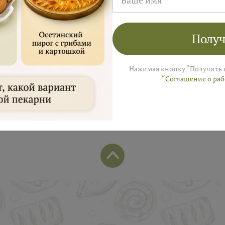
лей на заказ в августе!
ы пришлем промокод для подарка в смс
Получ
Нажимая кнопку “Получить 
“Соглашение о ра
Популярные позиции