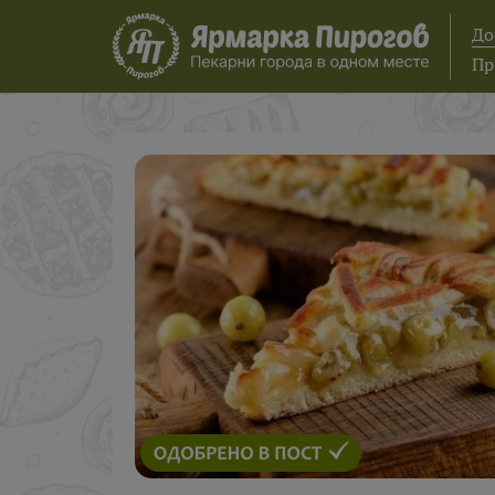
До
Пр