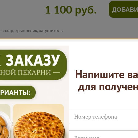
1 100 руб.
ДОБАВИ
 сахар, крыжовник, загуститель
Нам доверяют
Напишите ва
для получе
Русские Пироги это