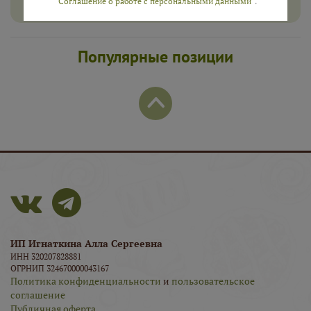
“Соглашение о работе с персональными данными”
.
Популярные позиции
ИП Игнаткина Алла Сергеевна
ИНН 320207828881
ОГРНИП 324670000043167
Политика конфиденциальности
и
пользовательское
соглашение
Публичная оферта