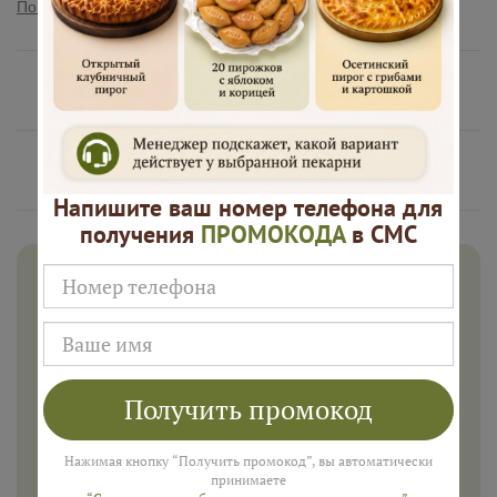
Показать полностью
Нам доверяют
Русские Пироги это
Напишите ваш номер телефона для
получения
ПРОМОКОДА
в СМС
Дарим 500 рублей на заказ в
августе!
Введите ваш номер телефона и мы пришлем промокод
для подарка в смс
Получить промокод
Нажимая кнопку “Получить промокод”, вы автоматически
ПОЛУЧИТЬ
принимаете