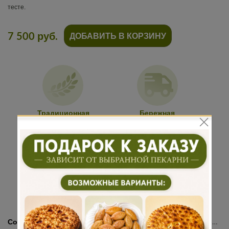
тесте.
7 500 руб.
ДОБАВИТЬ В КОРЗИНУ
Традиционная
Бережная
рецептура
доставка
Подарок к
Много
каждому
начинки
заказу
Состав:
Мука, яйцо, дрожжи, маргарин, вода, соль, сахар, сёмга, перец, кабачки, баклажаны, помидоры, масло сливочное