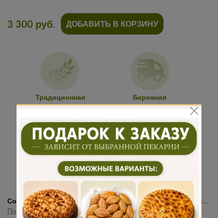
3 300 руб.
ДОБАВИТЬ В КОРЗИНУ
Традиционная
Бережная
рецептура
доставка
Подарок к
Много
каждому
начинки
заказу
Состав:
Мука, яйцо, дрожжи, маргарин, вода, соль, сахар, лимон, мёд, загуститель
Показать полностью