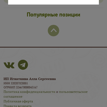
Популярные позиции
ИП Игнаткина Алла Сергеевна
ИНН 320207828881
ОГРНИП 324670000043167
Политика конфиденциальности
и
пользовательское
соглашение
Публичная оферта
Правила возврата