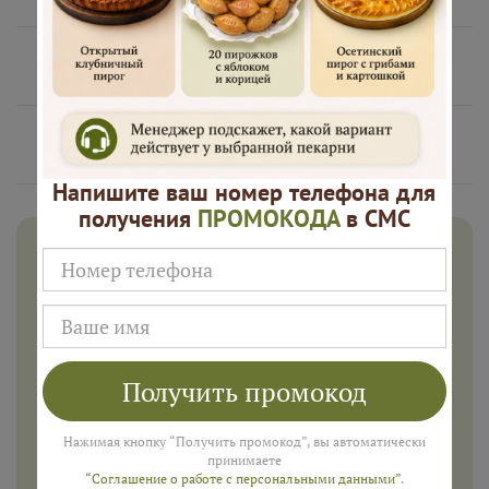
Нам доверяют
Русские Пироги это
Напишите ваш номер телефона для
получения
ПРОМОКОДА
в СМС
Дарим 500 рублей на заказ в
августе!
Введите ваш номер телефона и мы пришлем промокод
для подарка в смс
Получить промокод
Нажимая кнопку “Получить промокод”, вы автоматически
ПОЛУЧИТЬ
принимаете
“Соглашение о работе с персональными данными”
.