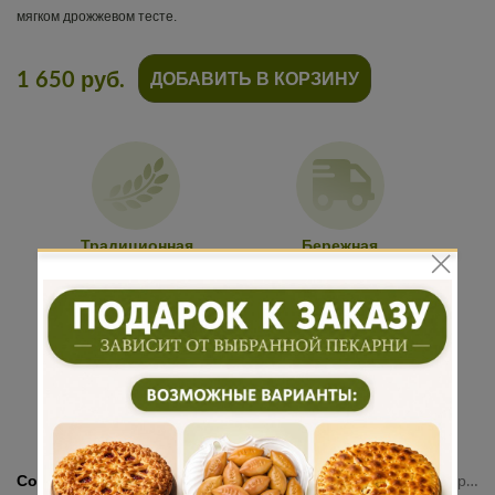
мягком дрожжевом тесте.
1 650 руб.
ДОБАВИТЬ В КОРЗИНУ
Традиционная
Бережная
рецептура
доставка
Подарок к
Много
каждому
начинки
заказу
Состав:
Мука, яйцо, дрожжи, маргарин, вода, соль, сахар, картофель, сыр гауда, брынза, маргарин