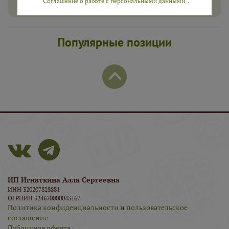
“Соглашение о работе с персональными данными”
.
Популярные позиции
ИП Игнаткина Алла Сергеевна
ИНН 320207828881
ОГРНИП 324670000043167
Политика конфиденциальности
и
пользовательское
соглашение
Публичная оферта