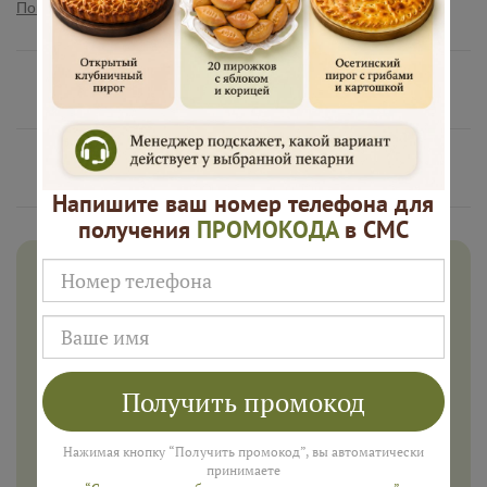
Показать полностью
Нам доверяют
Русские Пироги это
Напишите ваш номер телефона для
получения
ПРОМОКОДА
в СМС
Дарим 500 рублей на заказ в
августе!
Введите ваш номер телефона и мы пришлем промокод
для подарка в смс
Получить промокод
Нажимая кнопку “Получить промокод”, вы автоматически
ПОЛУЧИТЬ
принимаете