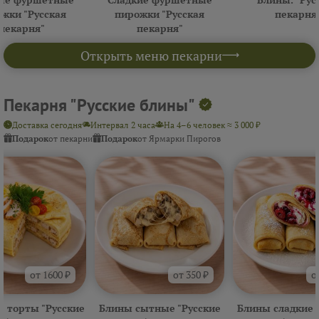
жки "Русская
пирожки "Русская
пекарня
пекарня"
пекарня"
Открыть меню пекарни
Пекарня "Русские блины"
Доставка сегодня
Интервал 2 часа
На 4–6 человек ≈ 3 000 ₽
Подарок
от пекарни
Подарок
от Ярмарки Пирогов
от 1600 ₽
от 350 ₽
о
 торты "Русские
Блины сытные "Русские
Блины сладкие 