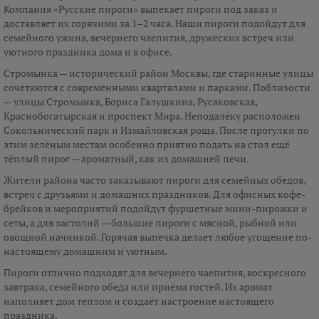
Компания «Русские пироги» выпекает пироги под заказ и
доставляет их горячими за 1–2 часа. Наши пироги подойдут для
семейного ужина, вечернего чаепития, дружеских встреч или
уютного праздника дома и в офисе.
Стромынка — исторический район Москвы, где старинные улицы
сочетаются с современными кварталами и парками. Поблизости
— улицы Стромынка, Бориса Галушкина, Русаковская,
Краснобогатырская и проспект Мира. Неподалёку расположен
Сокольнический парк и Измайловская роща. После прогулки по
этим зелёным местам особенно приятно подать на стол ещё
тёплый пирог — ароматный, как из домашней печи.
Жители района часто заказывают пироги для семейных обедов,
встреч с друзьями и домашних праздников. Для офисных кофе-
брейков и мероприятий подойдут фуршетные мини-пирожки и
сеты, а для застолий — большие пироги с мясной, рыбной или
овощной начинкой. Горячая выпечка делает любое угощение по-
настоящему домашним и уютным.
Пироги отлично подходят для вечернего чаепития, воскресного
завтрака, семейного обеда или приёма гостей. Их аромат
наполняет дом теплом и создаёт настроение настоящего
праздника.