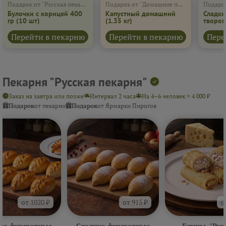
Подарок от "Русская пекарня"
Подарок от "Домашние пироги"
Подарок
Булочки с корицей 400
Капустный домашний
Сладки
гр
(10 шт)
(1.35 кг)
творог
(600 г)
Перейти в пекарню
Перейти в пекарню
Пере
Пекарня "Русская пекарня"
Заказ на завтра или позже
Интервал 2 часа
На 4–6 человек ≈ 4 000 ₽
Подарок
от пекарни
Подарок
от Ярмарки Пирогов
от 1020 ₽
от 915 ₽
о
ые фуршетные
Сладкие фуршетные
Блины. "Рус