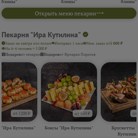
блины"
блины"
блины"
Открыть меню пекарни
Пекарня "Ира Кутилина"
Заказ на завтра или позже
Интервал 1 часа
Мин. заказ от
5 000 ₽
На 4–6 человек ≈ 5 000 ₽
Подарок
от пекарни
Подарок
от Ярмарки Пирогов
от 1200 ₽
от 650 ₽
от
 "Ира Кутилина"
Боксы "Ира Кутилина"
Брускетты 
Кутилина