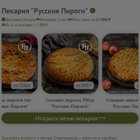
Пекарня "Русские Пироги"
Доставка сегодня
Интервал 2 часа
Мин. заказ от
15 000 ₽
На 4–6 человек ≈ 5 200 ₽
от 1250 ₽
от 890 ₽
о
ие пироги 1кг
Сытные пироги 500гр
Сладкие пирог
ские Пироги"
"Русские Пироги".
"Русские Пи
Открыть меню пекарни
Заказать пироги
у метро Стромынка — просто и удобно.