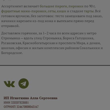
Ассортимент включает
большие пироги
,
пирожки
по 90 г,
фуршетные мини-пирожки
,
сеты
,
киши
и сладкие
тарты
. Всё
готовим вручную, без заготовок: тесто замешиваем под заказ,
начинки нарезаем из-под ножа и выпекаем прямо перед
отправкой.
Доставляем горячими, за 1–2 часа по всем адресам у метро
Стромынка — вдоль улиц Стромынка, Бориса Галушкина,
Русаковская, Краснобогатырская и проспекта Мира, к домам,
школам, офисам и жилым комплексам районов Сокольники и
Богородское.
ИП Игнаткина Алла Сергеевна
ИНН 320207828881
ОГРНИП 324670000043167