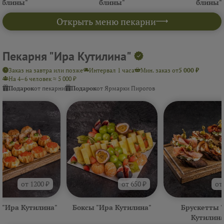
блины"
блины"
блины"
Открыть меню пекарни
Пекарня "Ира Кутилина"
Заказ на завтра или позже
Интервал 1 часа
Мин. заказ от
5 000 ₽
На 4–6 человек ≈ 5 000 ₽
Подарок
от пекарни
Подарок
от Ярмарки Пирогов
от 1200 ₽
от 650 ₽
от
 "Ира Кутилина"
Боксы "Ира Кутилина"
Брускетты 
Кутилина