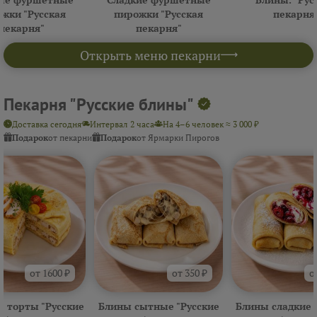
жки "Русская
пирожки "Русская
пекарня
пекарня"
пекарня"
Открыть меню пекарни
Пекарня "Русские блины"
Доставка сегодня
Интервал 2 часа
На 4–6 человек ≈ 3 000 ₽
Подарок
от пекарни
Подарок
от Ярмарки Пирогов
от 1600 ₽
от 350 ₽
о
 торты "Русские
Блины сытные "Русские
Блины сладкие 