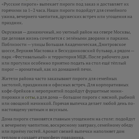
«Русские пироги» выпекает пироги под заказ и доставляет их
горячими за 1–2 часа. Наши пироги подойдут для семейного
ужина, вечернего чаепития, дружеских встреч или угощения на
праздник.
Окружная — динамичный, но уютный район на севере Москвы,
где деловая жизнь сочетается с зелёными дворами и парками.
Поблизости — улицы Большая Академическая, Дмитровское
шоссе, Верхняя Масловка и Бескудниковский бульвар, а рядом —
парк «Фестивальный» и территория МЦК. После рабочего дня
или прогулки особенно приятно подать на стол ещё тёплый
пирог — ароматный, как из домашней печи.
Жители района часто заказывают пироги для семейных
застолий, праздников и офисных встреч. Для корпоративных
кофе-брейков и мероприятий подойдут фуршетные мини-
пирожки и
сеты
, а для дома — большие пироги с мясной, рыбной
или овощной начинкой. Горячая выпечка делает любой день по-
настоящему уютным и вкусным.
Дома пироги становятся главным угощением на столе: подойдут
к вечернему чаепитию, воскресному завтраку, семейному обеду
или приёму гостей. Аромат свежей выпечки наполняет дом
теплом и создаёт атмосферу праздника.