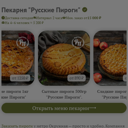
Пекарня "Русские Пироги"
Доставка сегодня
Интервал 2 часа
Мин. заказ от
15 000 ₽
На 4–6 человек ≈ 5 200 ₽
от 1250 ₽
от 890 ₽
о
ие пироги 1кг
Сытные пироги 500гр
Сладкие пирог
ские Пироги"
"Русские Пироги".
"Русские Пи
Открыть меню пекарни
Заказать пироги
у метро Окружная — просто и удобно. Компания