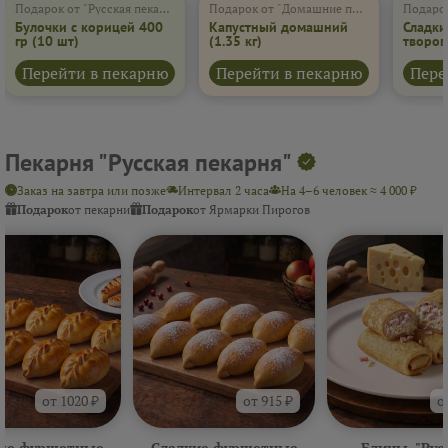
Подарок от "Русская пекарня"
Подарок от "Домашние пироги"
Подарок
Булочки с корицей 400
Капустный домашний
Сладки
гр
(10 шт)
(1.35 кг)
творог
(600 г)
Перейти в пекарню
Перейти в пекарню
Пере
Пекарня "Русская пекарня"
Заказ на завтра или позже
Интервал 2 часа
На 4–6 человек ≈ 4 000 ₽
Подарок
от пекарни
Подарок
от Ярмарки Пирогов
от 1020 ₽
от 915 ₽
о
ые фуршетные
Сладкие фуршетные
Блины. "Рус