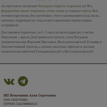
Ассортимент включает
большие пироги
,
пирожки
по 90 г,
фуршетные мини-пирожки
,
сеты
,
киши
и сладкие
тарты
. Всё
готовим вручную, без заготовок: тесто замешиваем под заказ,
начинки нарезаем из-под ножа и выпекаем прямо перед
отправкой.
Доставляем горячими, за 1–2 часа по всем адресам у метро
Окружная — вдоль Дмитровского шоссе, улиц Большая
Академическая, Верхняя Масловка, Бескудниковский бульвар и
Локомотивный проезд, к домам, школам, офисам и жилым
комплексам районов Тимирязевский и Бескудниковский.
ИП Игнаткина Алла Сергеевна
ИНН 320207828881
ОГРНИП 324670000043167