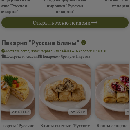
жки "Русская
пирожки "Русская
пекарня
пекарня"
пекарня"
Открыть меню пекарни
Пекарня "Русские блины"
Доставка сегодня
Интервал 2 часа
На 4–6 человек ≈ 3 000 ₽
Подарок
от пекарни
Подарок
от Ярмарки Пирогов
от 1600 ₽
от 350 ₽
о
 торты "Русские
Блины сытные "Русские
Блины сладкие 