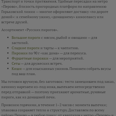
Транспорт и точки притяжения. Удобные пересадки на метро
«Перово», близость пригородных платформ по направлению
Горьковской линии — многие оформляют доставку «по дороге
домой»: к семейному ужину, «домашнему» киносеансу или
встрече друзей.
Ассортимент «Русских пирогов».
Большие пироги
с мясом, рыбой и овощами — для
застолий.
Сладкие пироги
и тарты — к чаепитию.
Пирожки
по 90 г «как дома» — для перекуса.
Фуршетные пирожки
— для мероприятий.
Сеты
— для дружеских встреч.
Киши
— для изысканных ужинов. Поможем собрать вкусы
под ваш план.
Мы готовим вручную, без заготовок: тесто замешиваем под заказ,
начинку нарезаем из-под ножа, выпекаем непосредственно
перед отправкой — поэтому приезжают ароматные, румяные
пироги, как из домашней печи.
Привозим горячими, в течение 1–2 часов с момента выпечки;
упаковка сохраняет тепло и структуру. Доставляем по всему
району Перово — в любую точку: от кварталов у метро «Перово» и