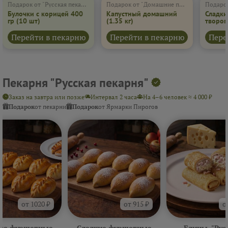
Подарок от "Русская пекарня"
Подарок от "Домашние пироги"
Подарок
Булочки с корицей 400
Капустный домашний
Сладки
гр
(10 шт)
(1.35 кг)
творог
(600 г)
Перейти в пекарню
Перейти в пекарню
Пере
Пекарня "Русская пекарня"
Заказ на завтра или позже
Интервал 2 часа
На 4–6 человек ≈ 4 000 ₽
Подарок
от пекарни
Подарок
от Ярмарки Пирогов
от 1020 ₽
от 915 ₽
о
ые фуршетные
Сладкие фуршетные
Блины. "Рус