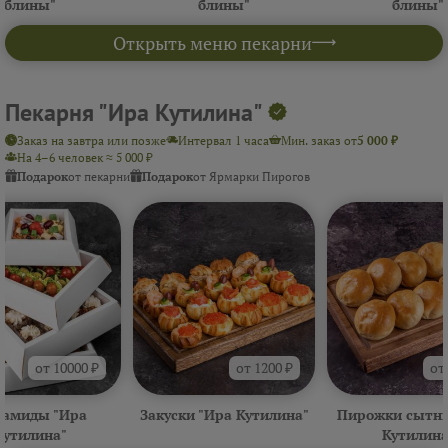
блины"
блины"
блины"
Открыть меню пекарни
Пекарня "Ира Кутилина"
Заказ на завтра или позже
Интервал 1 часа
Мин. заказ от
5 000 ₽
На 4–6 человек ≈ 5 000 ₽
Подарок
от пекарни
Подарок
от Ярмарки Пирогов
от 10000 ₽
от 1200 ₽
от
амиды "Ира
Закуски "Ира Кутилина"
Пирожки сытны
Кутилина"
Кутилина