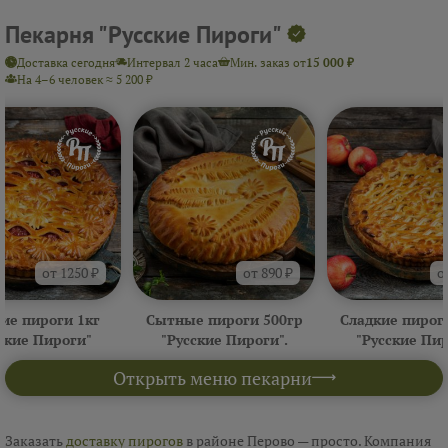
Пекарня "Русские Пироги"
Доставка сегодня
Интервал 2 часа
Мин. заказ от
15 000 ₽
На 4–6 человек ≈ 5 200 ₽
от 1250 ₽
от 890 ₽
о
ие пироги 1кг
Сытные пироги 500гр
Сладкие пирог
ские Пироги"
"Русские Пироги".
"Русские Пи
Открыть меню пекарни
Заказать
доставку пирогов
в районе Перово — просто. Компания