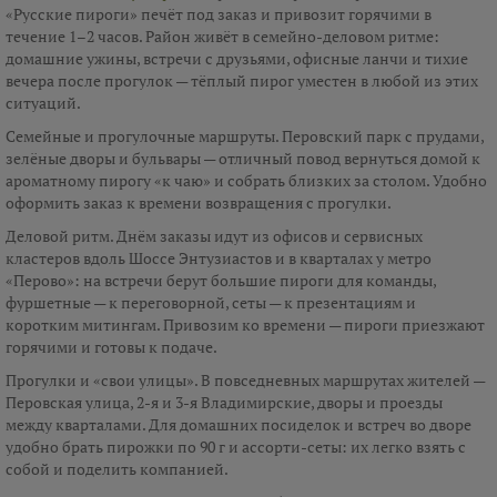
«Русские пироги» печёт под заказ и привозит горячими в
течение 1–2 часов. Район живёт в семейно-деловом ритме:
домашние ужины, встречи с друзьями, офисные ланчи и тихие
вечера после прогулок — тёплый пирог уместен в любой из этих
ситуаций.
Семейные и прогулочные маршруты. Перовский парк с прудами,
зелёные дворы и бульвары — отличный повод вернуться домой к
ароматному пирогу «к чаю» и собрать близких за столом. Удобно
оформить заказ к времени возвращения с прогулки.
Деловой ритм. Днём заказы идут из офисов и сервисных
кластеров вдоль Шоссе Энтузиастов и в кварталах у метро
«Перово»: на встречи берут большие пироги для команды,
фуршетные — к переговорной, сеты — к презентациям и
коротким митингам. Привозим ко времени — пироги приезжают
горячими и готовы к подаче.
Прогулки и «свои улицы». В повседневных маршрутах жителей —
Перовская улица, 2-я и 3-я Владимирские, дворы и проезды
между кварталами. Для домашних посиделок и встреч во дворе
удобно брать пирожки по 90 г и ассорти-сеты: их легко взять с
собой и поделить компанией.