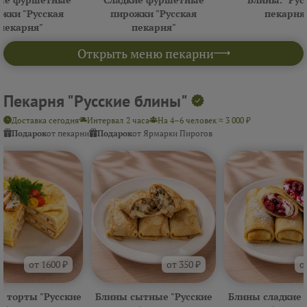
жки "Русская
пирожки "Русская
пекарня
пекарня"
пекарня"
Открыть меню пекарни
Пекарня "Русские блины"
Доставка сегодня
Интервал 2 часа
На 4–6 человек ≈ 3 000 ₽
Подарок
от пекарни
Подарок
от Ярмарки Пирогов
от 1600 ₽
от 350 ₽
о
 торты "Русские
Блины сытные "Русские
Блины сладкие 