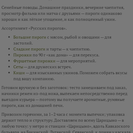
Семейные поводы. Домашние праздники, вечерние чаепития,
просмотр фильма или матча с друзьями — пироги одинаково
хороши и как лёгкое угощение, и как полноценный ужин.
Ассортимент «Русских пирогов».
Большие пироги
с мясом, рыбой и овощами — для
застолий.
Сладкие пироги
и тарты — к чаепитию.
Пирожки
по 90 г «как дома» — для перекуса.
Фуршетные пирожки
— для мероприятий.
Сеты
— для дружеских встреч.
Киши
— для изысканных ужинов. Поможем собрать вкусы
под вашу компанию.
Готовим вручную и без заготовок: тесто замешиваем под заказ,
начинки режем из-под ножа, выпекаем непосредственно перед
выездом курьера — поэтому вы получаете ароматные, румяные
пироги, как из домашней печи.
Привозим горячими, за 1–2 часа с момента выпечки; упаковка
держит тепло и структуру. Доставляем по всему Царицыно — в
любую точку: у метро и станции «Царицыно», вдоль Кавказского
бульвара, на Бакинской, Луганской, Севанской, к домам у каскада