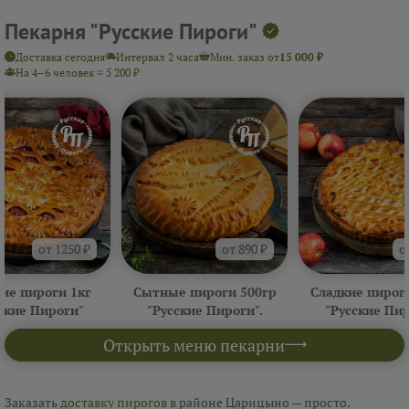
Пекарня "Русские Пироги"
Доставка сегодня
Интервал 2 часа
Мин. заказ от
15 000 ₽
На 4–6 человек ≈ 5 200 ₽
от 1250 ₽
от 890 ₽
о
ие пироги 1кг
Сытные пироги 500гр
Сладкие пирог
ские Пироги"
"Русские Пироги".
"Русские Пи
Открыть меню пекарни
Заказать
доставку пирогов
в районе Царицыно — просто.