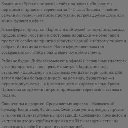
Компания «Русские пироги» печёт под заказ небольшими
партиями и привозит горячими за 1–2 часа. Поводы — любые:
семейный ужин, «чай после прогулки», встреча друзей дома или
мини-фуршет в офисе.
Атмосфера и прогулки. Царицынский музей-заповедник, каскад
прудов, аллеи, мостики и смотровые площадки — после такой
прогулки особенно приятно вернуться домой к тёплому пирогу и
собрать близких за столом. Часто оформляют заказ «к
возвращению», чтобы подать выпечку прямо с печи.
Рабочие будни. Днём заказывают в офисах и сервисных кластерах
у транспортных узлов — рядом с метро «Царицыно», ж/д
станцией «Царицыно» и на деловых улицах внутри района. Для
встреч удобны большие пироги на команду, фуршетные — в
переговорную, сеты — к презентациям и коротким планёркам.
Привозим ко времени: пироги приезжают горячими и готовы к
подаче.
Свои улицы и дворики. Среди частых адресов — Кавказский
бульвар, Бакинская, Луганская, Севанская улицы, дворы у прудов
и тихие внутриквартальные проезды. Для домашних посиделок и
«встреч во дворе» удобны пирожки по 90 г и ассорти-сеты: их
легко взять с собой и поделить компанией.