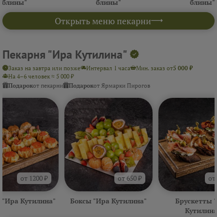
блины"
блины"
блины"
Открыть меню пекарни
Пекарня "Ира Кутилина"
Заказ на завтра или позже
Интервал 1 часа
Мин. заказ от
5 000 ₽
На 4–6 человек ≈ 5 000 ₽
Подарок
от пекарни
Подарок
от Ярмарки Пирогов
от 1200 ₽
от 650 ₽
от
 "Ира Кутилина"
Боксы "Ира Кутилина"
Брускетты 
Кутилина