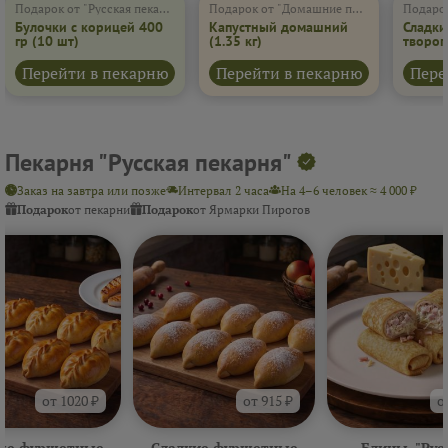
Подарок от "Русская пекарня"
Подарок от "Домашние пироги"
Подарок
Булочки с корицей 400
Капустный домашний
Сладки
гр
(10 шт)
(1.35 кг)
творог
(600 г)
Перейти в пекарню
Перейти в пекарню
Пере
Пекарня "Русская пекарня"
Заказ на завтра или позже
Интервал 2 часа
На 4–6 человек ≈ 4 000 ₽
Подарок
от пекарни
Подарок
от Ярмарки Пирогов
от 1020 ₽
от 915 ₽
о
ые фуршетные
Сладкие фуршетные
Блины. "Рус