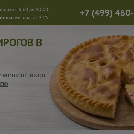
ставка
с 6:00 до 22:00
+7
(
499
)
460-
инимаем заказы 24/7
ИРОГОВ В
я именинников
ию