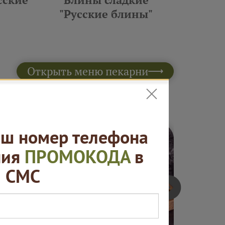
"Русские блины"
10 шт 
Открыть меню пекарни
к ≈ 5 000 ₽
ш номер телефона
ния
ПРОМОКОДА
в
СМС