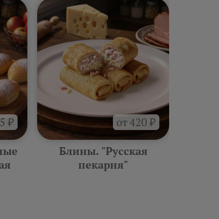
5 ₽
от 420 ₽
ные
Блины. "Русская
Сеты "
ая
пекарня"