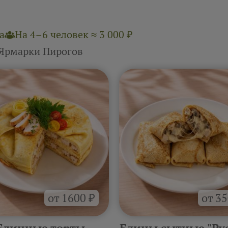
а
На 4–6 человек ≈ 3 000 ₽
 Ярмарки Пирогов
от 1600 ₽
от 35
Блинные торты
Блины сытные "Ру