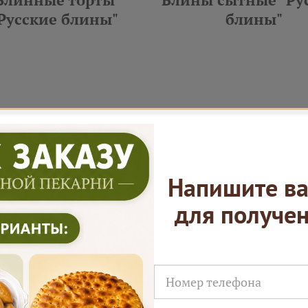
Русские блины"
блины"
ал 1 часа
Мин. заказ от
5 000 ₽
На 4–6 челове
 Ярмарки Пирогов
Напишите ва
для получе