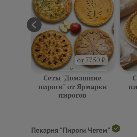
от 7750 ₽
орты
Сеты "Домашние
С
роги"
пироги" от Ярмарки
пи
пирогов
Пекарня "Пироги Чегем"