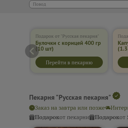
Повод
Подарок от "Русская пекарня"
Булочки с корицей 400 гр
Кап
(10 шт)
(1.3
Перейти в пекарню
Пекарня "Русская пекарня"
Заказ на завтра или позже
Интерв
Подарок
от пекарни
Подарок
от