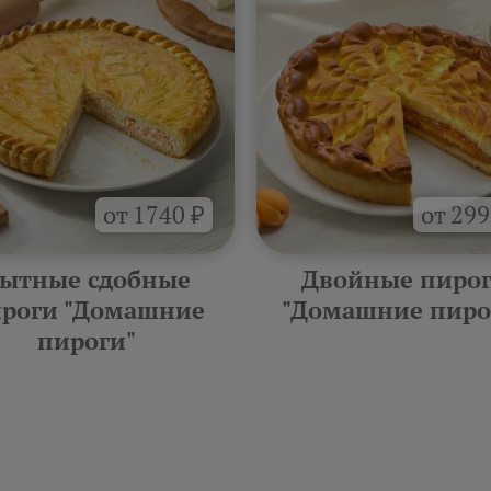
от 1740 ₽
от 299
ытные сдобные
Двойные пиро
роги "Домашние
"Домашние пиро
пироги"