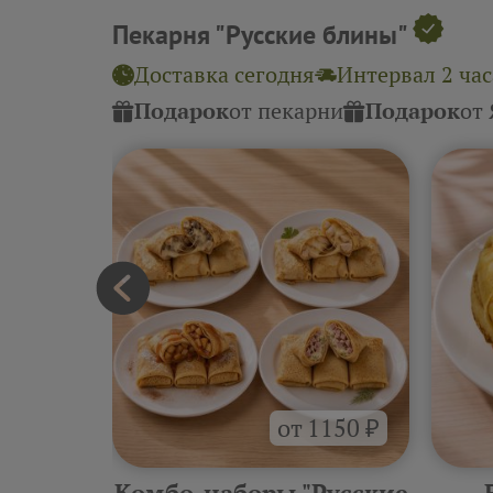
Пекарня "Русские блины"
Доставка сегодня
Интервал 2 час
Подарок
от пекарни
Подарок
от
от 1150 ₽
еские
Комбо-наборы "Русские