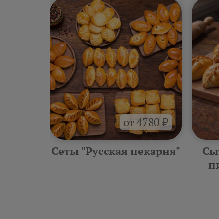
 420 ₽
от 4780 ₽
ская
Сеты "Русская пекарня"
Сы
п