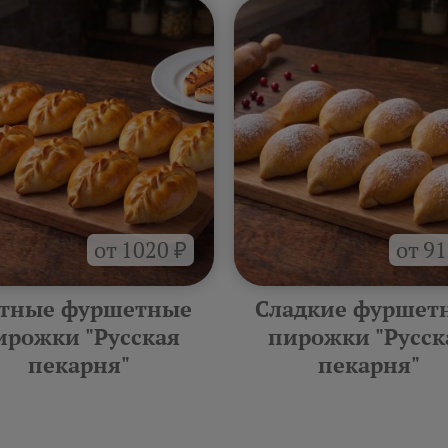
от 1020 ₽
от 91
тные фуршетные
Сладкие фуршет
ирожки "Русская
пирожки "Русск
пекарня"
пекарня"