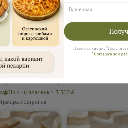
от 10000 ₽
от 120
Получ
Пирамиды "Ира
Закуски "Ира Кути
Кутилина"
Нажимая кнопку “Получить 
“Соглашение о ра
рецептами сдобных пирогов
а
На 4–6 человек ≈ 3 500 ₽
 Ярмарки Пирогов