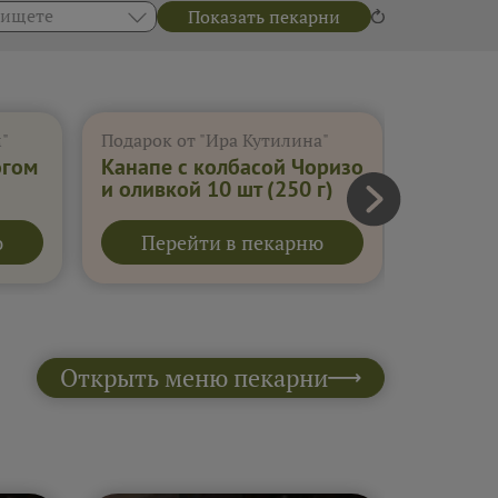
 ищете
Показать пекарни
"
Подарок от "Ира Кутилина"
Подарок 
огом
Канапе с колбасой Чоризо
Подаро
и оливкой 10 шт
(250 г)
(280 г)
ю
Перейти в пекарню
Пер
Открыть меню пекарни