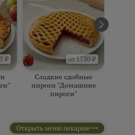
5 ₽
от 1730 ₽
ги
Сладкие сдобные
Бли
ги"
пироги "Домашние
пироги"
Открыть меню пекарни