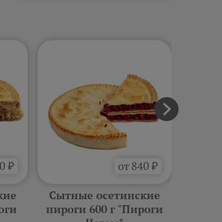
0 ₽
от 840 ₽
кие
Сытные осетинские
Слад
оги
пироги 600 г "Пироги
пирог