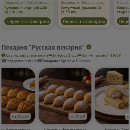
Подарок от "Русская пекарня"
Подарок от "Домашние пироги"
Подарок
Булочки с корицей 400
Капустный домашний
Сладки
гр
(10 шт)
(1.35 кг)
творог
(600 г)
Перейти в пекарню
Перейти в пекарню
Пере
Пекарня "Русская пекарня"
Заказ на завтра или позже
Интервал 2 часа
На 4–6 человек ≈ 4 000 ₽
Подарок
от пекарни
Подарок
от Ярмарки Пирогов
от 1020 ₽
от 915 ₽
о
ые фуршетные
Сладкие фуршетные
Блины. "Рус