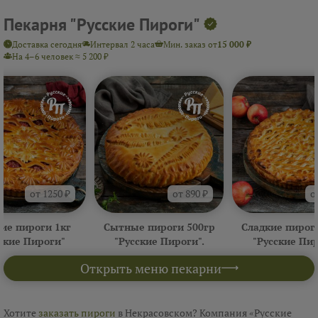
Пекарня "Русские Пироги"
Доставка сегодня
Интервал 2 часа
Мин. заказ от
15 000 ₽
На 4–6 человек ≈ 5 200 ₽
от 1250 ₽
от 890 ₽
о
ие пироги 1кг
Сытные пироги 500гр
Сладкие пирог
ские Пироги"
"Русские Пироги".
"Русские Пи
Открыть меню пекарни
Хотите
заказать пироги
в Некрасовском? Компания «Русские