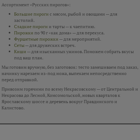
Ассортимент «Русских пирогов»:
Большие пироги
с мясом, рыбой и овощами — для
застолий.
Сладкие пироги
и тарты — к чаепитию.
Пирожки
по 90 г «как дома» — для перекуса.
Фуршетные пирожки
— для мероприятий.
Сеты
— для дружеских встреч.
Киши
— для изысканных ужинов. Поможем собрать вкусы
под ваш план.
Мы готовим вручную, без заготовок: тесто замешиваем под заказ,
начинку нарезаем из-под ножа, выпекаем непосредственно
перед отправкой.
Привозим горячими по всему Некрасовскому — от Центральной и
Некрасова до Лесной, Комсомольской, новых кварталов к
Ярославскому шоссе и деревень вокруг Правдинского и
Калистово.