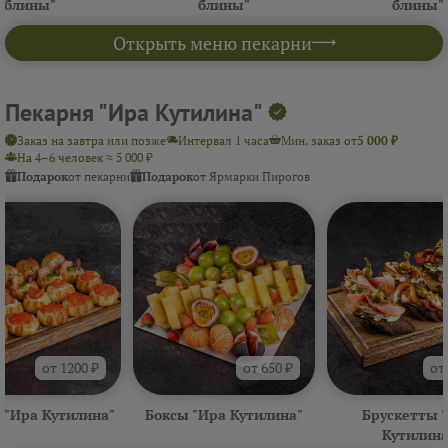
блины"
блины"
блины"
Открыть меню пекарни
Пекарня "Ира Кутилина"
Заказ на завтра или позже
Интервал 1 часа
Мин. заказ от
5 000 ₽
На 4–6 человек ≈ 5 000 ₽
Подарок
от пекарни
Подарок
от Ярмарки Пирогов
от 1200 ₽
от 650 ₽
от
 "Ира Кутилина"
Боксы "Ира Кутилина"
Брускетты 
Кутилина