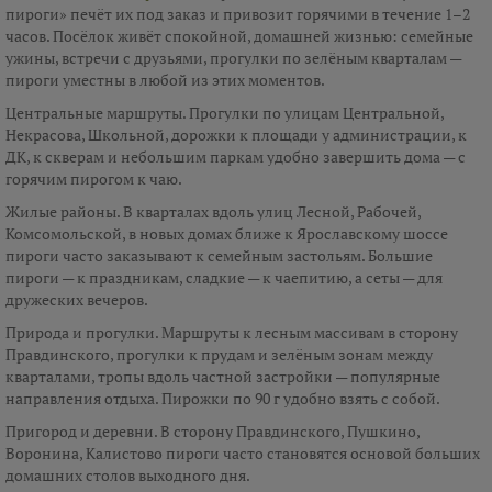
пироги» печёт их под заказ и привозит горячими в течение 1–2
часов. Посёлок живёт спокойной, домашней жизнью: семейные
ужины, встречи с друзьями, прогулки по зелёным кварталам —
пироги уместны в любой из этих моментов.
Центральные маршруты. Прогулки по улицам Центральной,
Некрасова, Школьной, дорожки к площади у администрации, к
ДК, к скверам и небольшим паркам удобно завершить дома — с
горячим пирогом к чаю.
Жилые районы. В кварталах вдоль улиц Лесной, Рабочей,
Комсомольской, в новых домах ближе к Ярославскому шоссе
пироги часто заказывают к семейным застольям. Большие
пироги — к праздникам, сладкие — к чаепитию, а сеты — для
дружеских вечеров.
Природа и прогулки. Маршруты к лесным массивам в сторону
Правдинского, прогулки к прудам и зелёным зонам между
кварталами, тропы вдоль частной застройки — популярные
направления отдыха. Пирожки по 90 г удобно взять с собой.
Пригород и деревни. В сторону Правдинского, Пушкино,
Воронина, Калистово пироги часто становятся основой больших
домашних столов выходного дня.