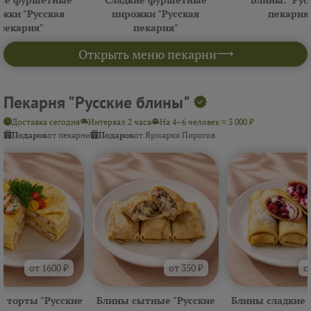
жки "Русская
пирожки "Русская
пекарня
пекарня"
пекарня"
Открыть меню пекарни
Пекарня "Русские блины"
Доставка сегодня
Интервал 2 часа
На 4–6 человек ≈ 3 000 ₽
Подарок
от пекарни
Подарок
от Ярмарки Пирогов
от 1600 ₽
от 350 ₽
о
 торты "Русские
Блины сытные "Русские
Блины сладкие 