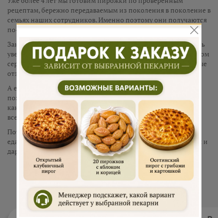
Уже более 4 лет мы готовим пирожки по проверенным
рецептам, бережно передаваемым из поколения в поколение в
семьях наших сотрудников. Именно поэтому они получаются
по-домашнему вкусными.
Заказывая пирожки с курицей и сыром у нас, вы можете быть
уверены в высоком качестве нашей продукции и безупречном
сервисе. Это подтверждают многочисленные положительные
отзывы на всех открытых ресурсах.
А еще, у нашей компании есть особая миссия: мы мечтаем
познакомить как можно больше людей с таким продуктом,
как Русский пирог, и сделать его известным и любимым во
всем мире.
Потому что для нас Русский пирог – это больше, чем просто
еда. Это то, что объединяет близких людей за одним столом и
дарит ощущение праздника, любви и заботы.
Отзывы