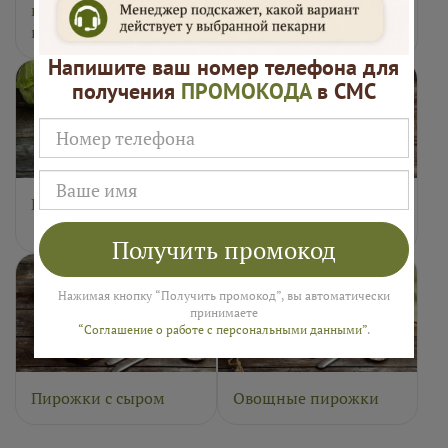
картофелем и
яйцом
грибами
Напишите ваш номер телефона для
получения
ПРОМОКОДА
в СМС
Пирожки с капустой
Пирожки с ветчиной
и сыром
Получить промокод
Нажимая кнопку “Получить промокод”, вы автоматически
принимаете
“Соглашение о работе с персональными данными”
.
Пирожки с сыром
Овощные пирожки