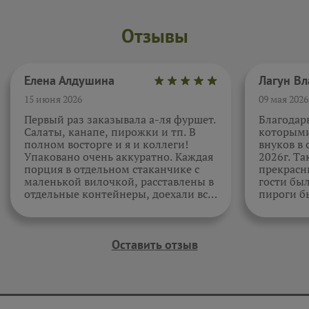
Отзывы
Елена Алдушина
15 июня 2026
09 мая 2026
Первый раз заказывала а-ля фуршет.
Благодар
Салаты, канапе, пирожки и тп. В
которыми 
полном восторге и я и коллеги!
внуков в 
Упаковано очень аккуратно. Каждая
2026г. Т
порция в отдельном стаканчике с
прекрасны
маленькой вилочкой, расставлены в
гости был
отдельные контейнеры, доехали все
пироги б
в целости и сохранности. Отдельно
очень вк
спасибо за внимательность к датам.
Как всегда, приятно. Жаль, фото не
прикрепить.
Оставить отзыв