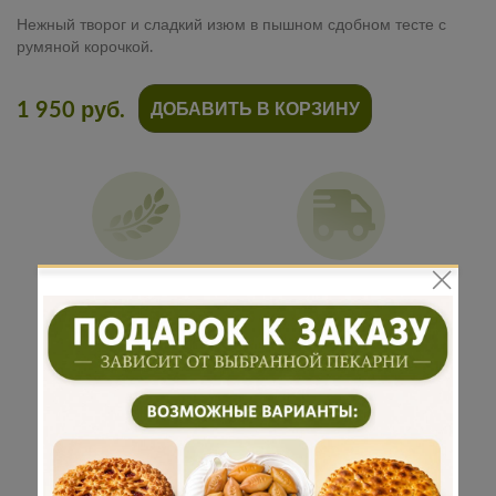
Нежный творог и сладкий изюм в пышном сдобном тесте с
румяной корочкой.
1 950 руб.
ДОБАВИТЬ В КОРЗИНУ
Традиционная
Бережная
рецептура
доставка
Подарок к
Много
каждому
начинки
заказу