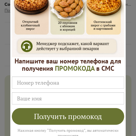
Состав:
Мука пшеничная высшего сорта, молоко, яйцо куриное, сахар, соль, дрожжи, масло сливочное, творог, изюм, сахар
Показать полностью
Нам доверяют
Русские Пироги это
Напишите ваш номер телефона для
получения
ПРОМОКОДА
в СМС
Дарим 500 рублей на заказ в
августе!
Введите ваш номер телефона и мы пришлем промокод
для подарка в смс
Получить промокод
Нажимая кнопку “Получить промокод”, вы автоматически
принимаете