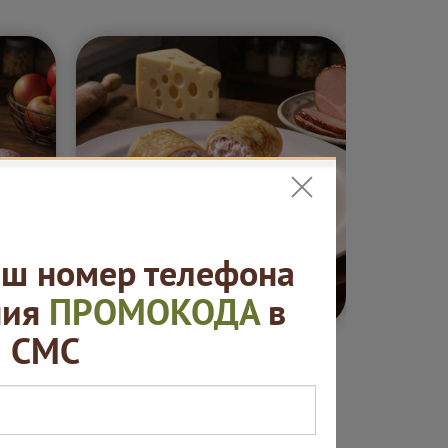
ш номер телефона
5 ₽
от 420 ₽
ния
ПРОМОКОДА
в
СМС
ные
Блины. "Русская
Сеты "
ая
пекарня"