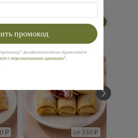
Открыть меню пекарни
ить промокод
промокод”, вы автоматически принимаете
боте с персональными данными”
.
0 ₽
от 350 ₽