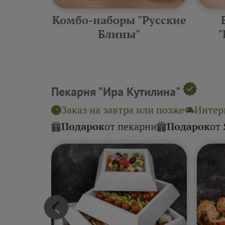
еские
Комбо-наборы "Русские
ины"
Блины"
"
Пекарня "Ира Кутилина"
Заказ на завтра или позже
Интерв
Подарок
от пекарни
Подарок
от