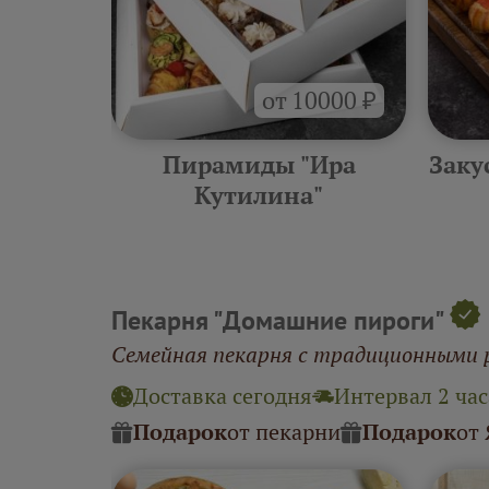
от 10000 ₽
тилина"
Пирамиды "Ира
Заку
Кутилина"
Пекарня "Домашние пироги"
Семейная пекарня с традиционными 
Доставка сегодня
Интервал 2 час
Подарок
от пекарни
Подарок
от