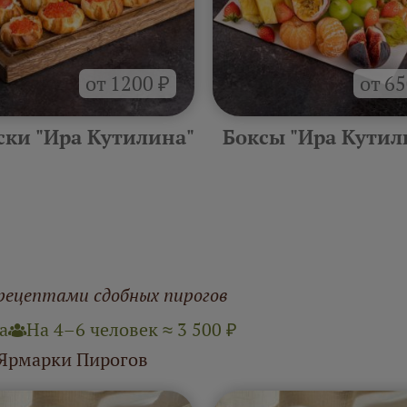
от 1200 ₽
от 65
ски "Ира Кутилина"
Боксы "Ира Кутил
рецептами сдобных пирогов
а
На 4–6 человек ≈ 3 500 ₽
 Ярмарки Пирогов