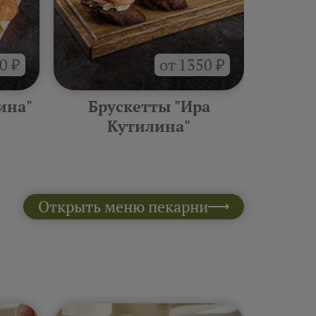
0 ₽
от 1350 ₽
ина"
Брускетты "Ира
Горяче
Кутилина"
Открыть меню пекарни