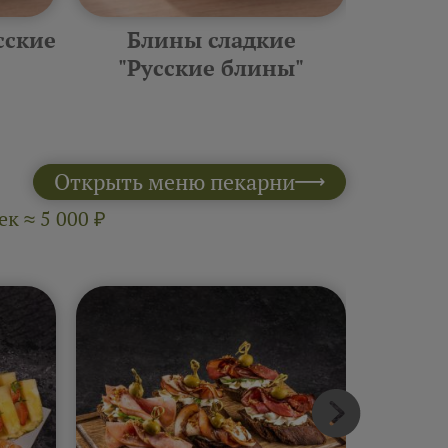
сские
Блины сладкие
Фурш
"Русские блины"
10 шт 
Открыть меню пекарни
к ≈ 5 000 ₽