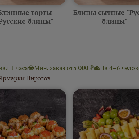
Блинные торты
Блины сытные "Ру
Русские блины"
блины"
ал 1 часа
Мин. заказ от
5 000 ₽
На 4–6 челове
 Ярмарки Пирогов