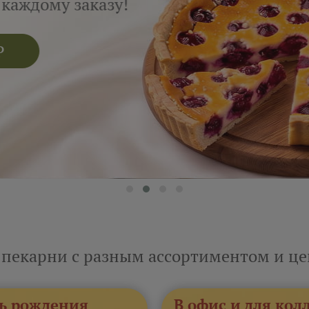
ому заказу!
 пекарни с разным ассортиментом и ц
ь рождения
В офис и для кол