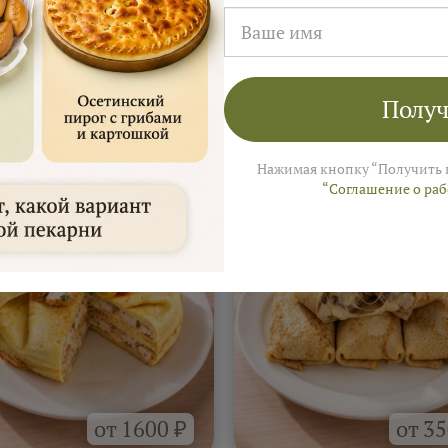
Получ
а
На 4–6 человек ≈ 3 000 ₽
 Ярмарки Пирогов
Нажимая кнопку “Получить 
“Соглашение о ра
от 1600 ₽
от 35