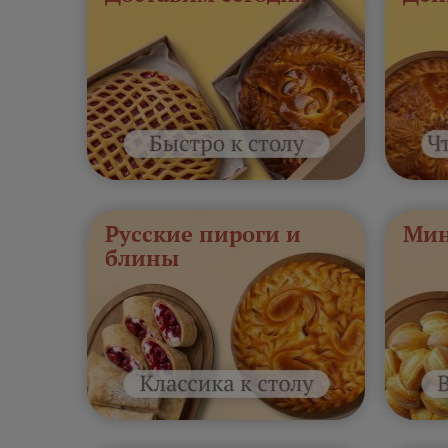
Русские пироги и
Мин
блины