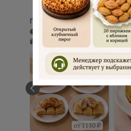
Пекарня "Русские блины"
Доставка сегодня
Интервал 2 час
Подарок
от пекарни
Подарок
от
от 1150 ₽