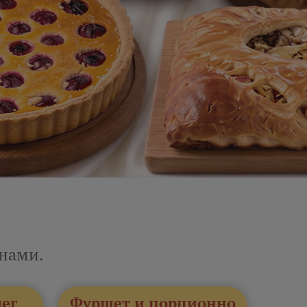
енами.
лег
Фуршет и порционно