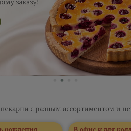
ому заказу!
 пекарни с разным ассортиментом и ц
ь рождения
В офис и для кол