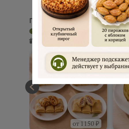
Пекарня "Русские блины"
Доставка сегодня
Интервал 2 час
Подарок
от пекарни
Подарок
от
от 1150 ₽