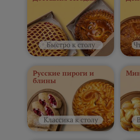
Русские пироги и
Мин
блины