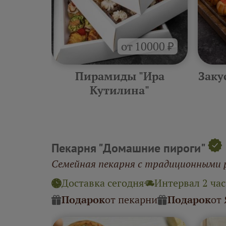
от 10000 ₽
тилина"
Пирамиды "Ира
Заку
Кутилина"
Пекарня "Домашние пироги"
Семейная пекарня с традиционными 
Доставка сегодня
Интервал 2 час
Подарок
от пекарни
Подарок
от