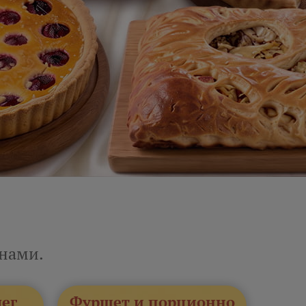
енами.
лег
Фуршет и порционно