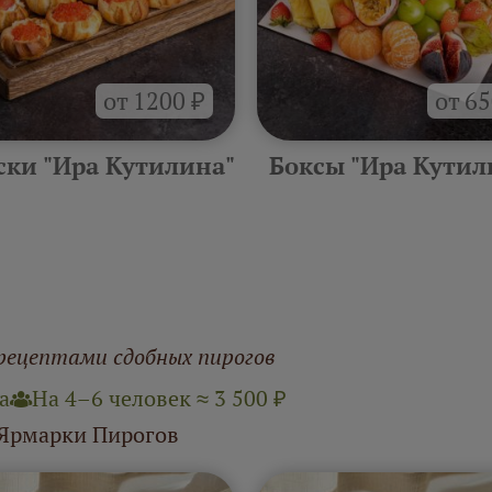
от 1200 ₽
от 65
ски "Ира Кутилина"
Боксы "Ира Кутил
рецептами сдобных пирогов
а
На 4–6 человек ≈ 3 500 ₽
 Ярмарки Пирогов