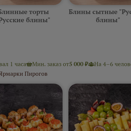
Блинные торты
Блины сытные "Ру
Русские блины"
блины"
ал 1 часа
Мин. заказ от
5 000 ₽
На 4–6 челове
 Ярмарки Пирогов