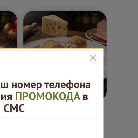
ш номер телефона
5 ₽
от 420 ₽
ния
ПРОМОКОДА
в
СМС
ные
Блины. "Русская
Сеты "
ая
пекарня"