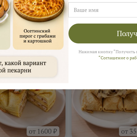
Получ
а
На 4–6 человек ≈ 3 000 ₽
 Ярмарки Пирогов
Нажимая кнопку “Получить 
“Соглашение о ра
от 1600 ₽
от 35