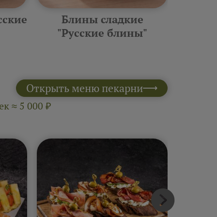
сские
Блины сладкие
Фурш
"Русские блины"
10 шт 
Открыть меню пекарни
к ≈ 5 000 ₽