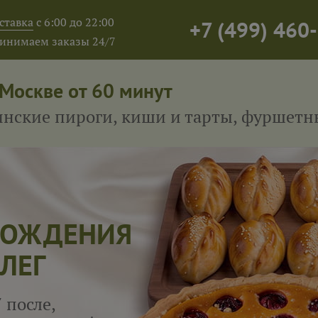
ставка
с 6:00 до 22:00
+7
(
499
)
460-
инимаем заказы 24/7
 Москве от 60 минут
тинские пироги, киши и тарты, фуршет
 РОЖДЕНИЯ
ЛЕГ
 после,