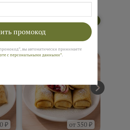
Открыть меню пекарни
ить промокод
промокод”, вы автоматически принимаете
боте с персональными данными”
.
0 ₽
от 350 ₽