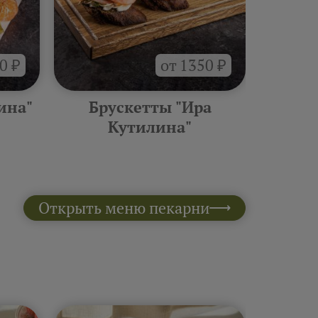
0 ₽
от 1350 ₽
ина"
Брускетты "Ира
Горяче
Кутилина"
Открыть меню пекарни