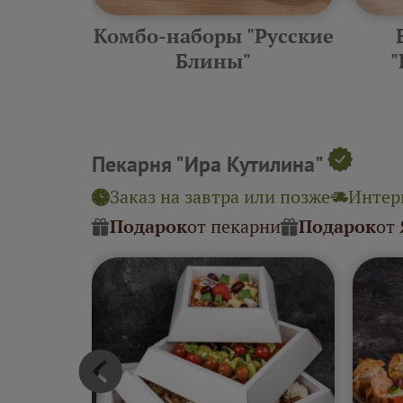
еские
Комбо-наборы "Русские
ины"
Блины"
"
Пекарня "Ира Кутилина"
Заказ на завтра или позже
Интерв
Подарок
от пекарни
Подарок
от