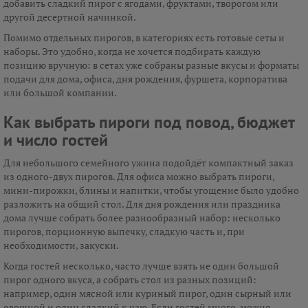
добавить сладкий пирог с ягодами, фруктами, творогом или
другой десертной начинкой.
Помимо отдельных пирогов, в категориях есть готовые сеты и
наборы. Это удобно, когда не хочется подбирать каждую
позицию вручную: в сетах уже собраны разные вкусы и форматы
подачи для дома, офиса, дня рождения, фуршета, корпоратива
или большой компании.
Как выбрать пироги под повод, бюджет
и число гостей
Для небольшого семейного ужина подойдёт компактный заказ
из одного-двух пирогов. Для офиса можно выбрать пироги,
мини-пирожки, блины и напитки, чтобы угощение было удобно
разложить на общий стол. Для дня рождения или праздника
дома лучше собрать более разнообразный набор: несколько
пирогов, порционную выпечку, сладкую часть и, при
необходимости, закуски.
Когда гостей несколько, часто лучше взять не один большой
пирог одного вкуса, а собрать стол из разных позиций:
например, один мясной или куриный пирог, один сырный или
овощной и один сладкий к чаю. Если гостей много, можно