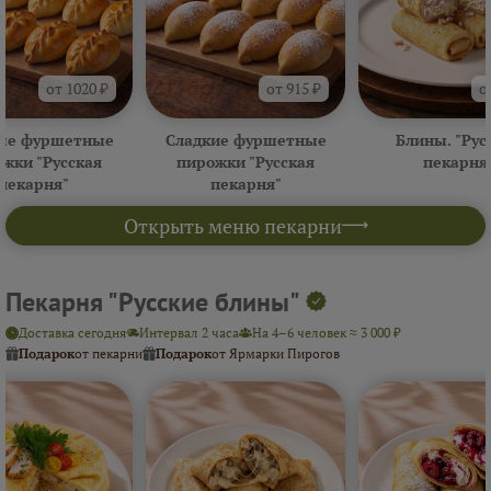
от 1020 ₽
от 915 ₽
о
ые фуршетные
Сладкие фуршетные
Блины. "Рус
жки "Русская
пирожки "Русская
пекарня
пекарня"
пекарня"
Открыть меню пекарни
Пекарня "Русские блины"
Доставка сегодня
Интервал 2 часа
На 4–6 человек ≈ 3 000 ₽
Подарок
от пекарни
Подарок
от Ярмарки Пирогов