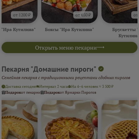
от 1200 ₽
от 650 ₽
от
 "Ира Кутилина"
Боксы "Ира Кутилина"
Брускетты 
Кутилина
Открыть меню пекарни
Пекарня "Домашние пироги"
Семейная пекарня с традиционными рецептами сдобных пирогов
Доставка сегодня
Интервал 2 часа
На 4–6 человек ≈ 3 500 ₽
Подарок
от пекарни
Подарок
от Ярмарки Пирогов