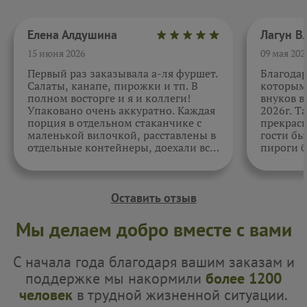
Елена Алдушина
15 июня 2026
09 мая 202
Первый раз заказывала а-ля фуршет.
Благода
Салаты, канапе, пирожки и тп. В
которыми
полном восторге и я и коллеги!
внуков в
Упаковано очень аккуратно. Каждая
2026г. Т
порция в отдельном стаканчике с
прекрасн
маленькой вилочкой, расставлены в
гости бы
отдельные контейнеры, доехали все
пироги б
в целости и сохранности. Отдельно
очень вк
спасибо за внимательность к датам.
Как всегда, приятно. Жаль, фото не
прикрепить.
Оставить отзыв
Мы делаем добро вместе с вами
С начала года благодаря вашим заказам и
поддержке мы накормили
более 1200
человек
в трудной жизненной ситуации.