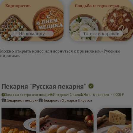
Корпоратив
Свадьба и торжество
Можно открыть новое или вернуться к привычным «Русским
пирогам».
Пекарня "Русская пекарня"
Заказ на завтра или позже
Интервал 2 часа
На 4–6 человек ≈ 4 000 ₽
Подарок
от пекарни
Подарок
от Ярмарки Пирогов