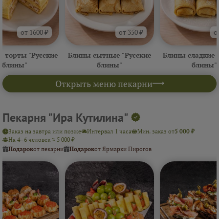
от 1600 ₽
от 350 ₽
о
 торты "Русские
Блины сытные "Русские
Блины сладкие 
блины"
блины"
блины"
Открыть меню пекарни
Пекарня "Ира Кутилина"
Заказ на завтра или позже
Интервал 1 часа
Мин. заказ от
5 000 ₽
На 4–6 человек ≈ 5 000 ₽
Подарок
от пекарни
Подарок
от Ярмарки Пирогов