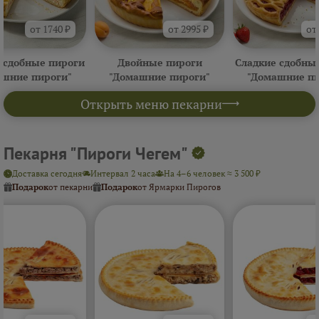
от 1740 ₽
от 2995 ₽
от
 сдобные пироги
Двойные пироги
Сладкие сдобны
ашние пироги"
"Домашние пироги"
"Домашние пи
Открыть меню пекарни
Пекарня "Пироги Чегем"
Доставка сегодня
Интервал 2 часа
На 4–6 человек ≈ 3 500 ₽
Подарок
от пекарни
Подарок
от Ярмарки Пирогов