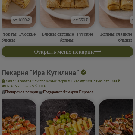
от 1600 ₽
от 350 ₽
о
 торты "Русские
Блины сытные "Русские
Блины сладкие 
блины"
блины"
блины"
Открыть меню пекарни
Пекарня "Ира Кутилина"
Заказ на завтра или позже
Интервал 1 часа
Мин. заказ от
5 000 ₽
На 4–6 человек ≈ 5 000 ₽
Подарок
от пекарни
Подарок
от Ярмарки Пирогов