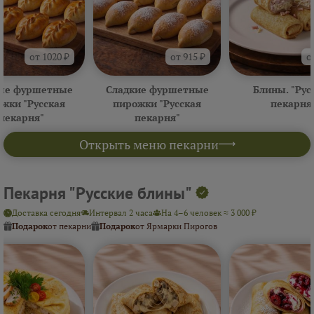
от 1020 ₽
от 915 ₽
о
ые фуршетные
Сладкие фуршетные
Блины. "Рус
жки "Русская
пирожки "Русская
пекарня
пекарня"
пекарня"
Открыть меню пекарни
Пекарня "Русские блины"
Доставка сегодня
Интервал 2 часа
На 4–6 человек ≈ 3 000 ₽
Подарок
от пекарни
Подарок
от Ярмарки Пирогов