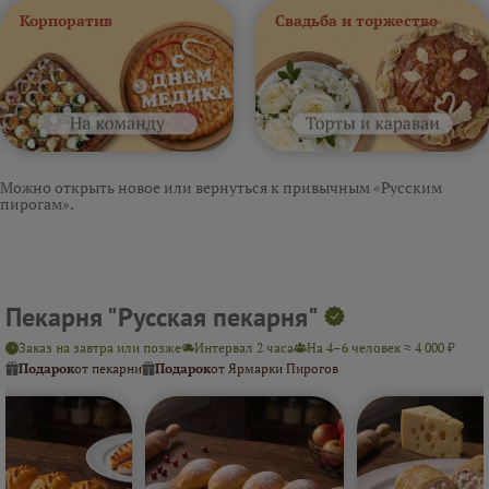
Корпоратив
Свадьба и торжество
Можно открыть новое или вернуться к привычным «Русским
пирогам».
Пекарня "Русская пекарня"
Заказ на завтра или позже
Интервал 2 часа
На 4–6 человек ≈ 4 000 ₽
Подарок
от пекарни
Подарок
от Ярмарки Пирогов