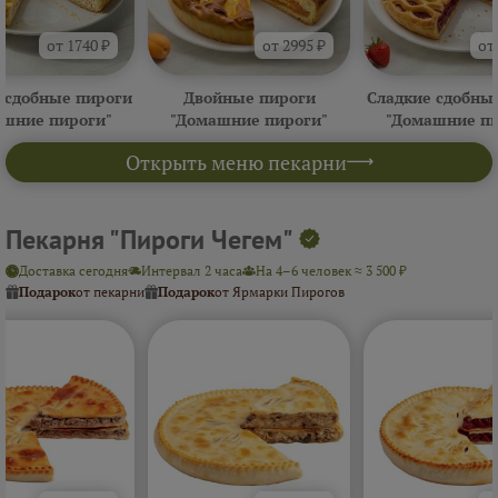
от 1740 ₽
от 2995 ₽
от
 сдобные пироги
Двойные пироги
Сладкие сдобны
ашние пироги"
"Домашние пироги"
"Домашние пи
Открыть меню пекарни
Пекарня "Пироги Чегем"
Доставка сегодня
Интервал 2 часа
На 4–6 человек ≈ 3 500 ₽
Подарок
от пекарни
Подарок
от Ярмарки Пирогов