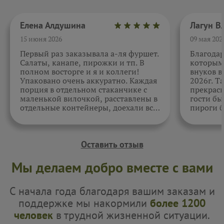
Елена Алдушина
15 июня 2026
09 мая 202
Первый раз заказывала а-ля фуршет.
Благода
Салаты, канапе, пирожки и тп. В
которыми
полном восторге и я и коллеги!
внуков в
Упаковано очень аккуратно. Каждая
2026г. Т
порция в отдельном стаканчике с
прекрасн
маленькой вилочкой, расставлены в
гости бы
отдельные контейнеры, доехали все
пироги б
в целости и сохранности. Отдельно
очень вк
спасибо за внимательность к датам.
Как всегда, приятно. Жаль, фото не
прикрепить.
Оставить отзыв
Мы делаем добро вместе с вами
С начала года благодаря вашим заказам и
поддержке мы накормили
более 1200
человек
в трудной жизненной ситуации.