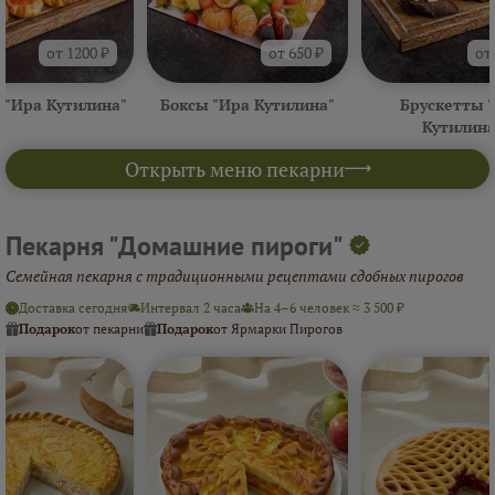
от 1200 ₽
от 650 ₽
от
 "Ира Кутилина"
Боксы "Ира Кутилина"
Брускетты 
Кутилина
Открыть меню пекарни
Пекарня "Домашние пироги"
Семейная пекарня с традиционными рецептами сдобных пирогов
Доставка сегодня
Интервал 2 часа
На 4–6 человек ≈ 3 500 ₽
Подарок
от пекарни
Подарок
от Ярмарки Пирогов