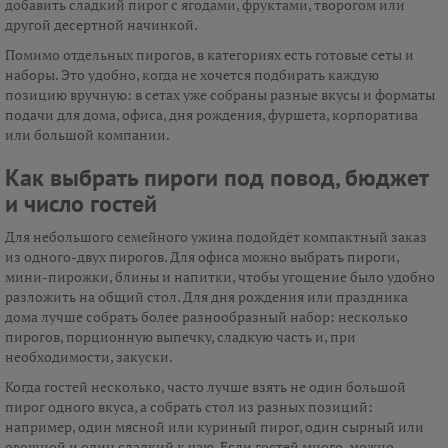
добавить сладкий пирог с ягодами, фруктами, творогом или
другой десертной начинкой.
Помимо отдельных пирогов, в категориях есть готовые сеты и
наборы. Это удобно, когда не хочется подбирать каждую
позицию вручную: в сетах уже собраны разные вкусы и форматы
подачи для дома, офиса, дня рождения, фуршета, корпоратива
или большой компании.
Как выбрать пироги под повод, бюджет
и число гостей
Для небольшого семейного ужина подойдёт компактный заказ
из одного-двух пирогов. Для офиса можно выбрать пироги,
мини-пирожки, блины и напитки, чтобы угощение было удобно
разложить на общий стол. Для дня рождения или праздника
дома лучше собрать более разнообразный набор: несколько
пирогов, порционную выпечку, сладкую часть и, при
необходимости, закуски.
Когда гостей несколько, часто лучше взять не один большой
пирог одного вкуса, а собрать стол из разных позиций:
например, один мясной или куриный пирог, один сырный или
овощной и один сладкий к чаю. Если гостей много, можно