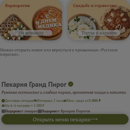
Корпоратив
Свадьба и торжество
Можно открыть новое или вернуться к привычным «Русским
пирогам».
Пекарня Гранд Пирог
Румяные осетинские и сладкие пироги, ароматная пицца и напитки
Доставка сегодня
Интервал 2 часа
Мин. заказ от
2 000 ₽
На 4–6 человек ≈ 3 500 ₽
Подарок
от пекарни
Подарок
от Ярмарки Пирогов
Открыть меню пекарни