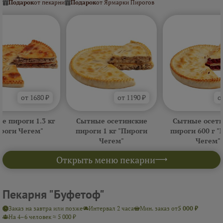
Подарок
от пекарни
Подарок
от Ярмарки Пирогов
от 1680 ₽
от 1190 ₽
о
е пироги 1.3 кг
Сытные осетинские
Сытные осети
роги Чегем"
пироги 1 кг "Пироги
пироги 600 г 
Чегем"
Чегем"
Открыть меню пекарни
Пекарня "Буфетоф"
Заказ на завтра или позже
Интервал 2 часа
Мин. заказ от
5 000 ₽
На 4–6 человек ≈ 5 000 ₽