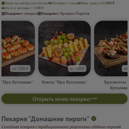
Заказ на завтра или позже
Интервал 1 часа
Мин. заказ от
5 000 ₽
На 4–6 человек ≈ 5 000 ₽
Подарок
от пекарни
Подарок
от Ярмарки Пирогов
от 1200 ₽
от 650 ₽
от
 "Ира Кутилина"
Боксы "Ира Кутилина"
Брускетты 
Кутилина
Открыть меню пекарни
Пекарня "Домашние пироги"
Семейная пекарня с традиционными рецептами сдобных пирогов