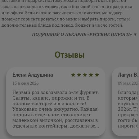
доставки и подарки. Поэтому можно подобрать как простой
заказ на несколько человек, так и большой стол для праздника
или офиса. Если сложно рассчитать количество, менеджер
поможет сориентироваться по меню и выбрать пироги, сеты и
дополнительные блюда под повод, бюджет и число гостей.
ПОДРОБНЕЕ О ПЕКАРНЕ «РУССКИЕ ПИРОГИ» ▼
Отзывы
Елена Алдушина
15 июня 2026
09 мая 202
Первый раз заказывала а-ля фуршет.
Благода
Салаты, канапе, пирожки и тп. В
которыми
полном восторге и я и коллеги!
внуков в
Упаковано очень аккуратно. Каждая
2026г. Т
порция в отдельном стаканчике с
прекрасн
маленькой вилочкой, расставлены в
гости бы
отдельные контейнеры, доехали все
пироги б
в целости и сохранности. Отдельно
очень вк
спасибо за внимательность к датам.