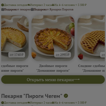
Доставка сегодня
Интервал 2 часа
На 4–6 человек ≈ 3 500 ₽
Подарок
от пекарни
Подарок
от Ярмарки Пирогов
от 1740 ₽
от 2995 ₽
от
 сдобные пироги
Двойные пироги
Сладкие сдобны
ашние пироги"
"Домашние пироги"
"Домашние пи
Открыть меню пекарни
Пекарня "Пироги Чегем"
Доставка сегодня
Интервал 2 часа
На 4–6 человек ≈ 3 500 ₽