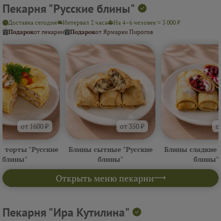
Пекарня "Русские блины"
Доставка сегодня
Интервал 2 часа
На 4–6 человек ≈ 3 000 ₽
Подарок
от пекарни
Подарок
от Ярмарки Пирогов
от 1600 ₽
от 350 ₽
о
 торты "Русские
Блины сытные "Русские
Блины сладкие 
блины"
блины"
блины"
Открыть меню пекарни
Пекарня "Ира Кутилина"