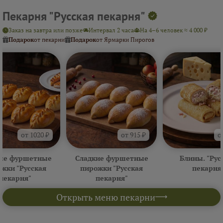
Пекарня "Русская пекарня"
Заказ на завтра или позже
Интервал 2 часа
На 4–6 человек ≈ 4 000 ₽
Подарок
от пекарни
Подарок
от Ярмарки Пирогов
от 1020 ₽
от 915 ₽
о
ые фуршетные
Сладкие фуршетные
Блины. "Рус
жки "Русская
пирожки "Русская
пекарня
пекарня"
пекарня"
Открыть меню пекарни