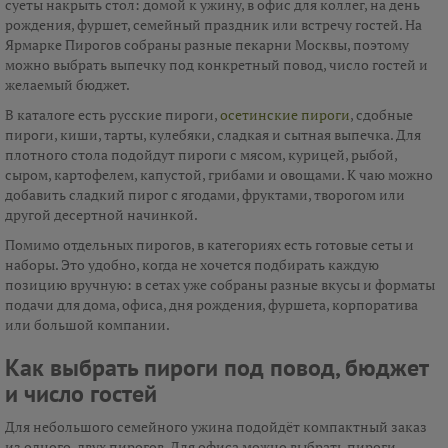
суеты накрыть стол: домой к ужину, в офис для коллег, на день
рождения, фуршет, семейный праздник или встречу гостей. На
Ярмарке Пирогов собраны разные пекарни Москвы, поэтому
можно выбрать выпечку под конкретный повод, число гостей и
желаемый бюджет.
В каталоге есть русские пироги,
осетинские пироги
, сдобные
пироги, киши, тарты, кулебяки, сладкая и сытная выпечка. Для
плотного стола подойдут пироги с мясом, курицей, рыбой,
сыром, картофелем, капустой, грибами и овощами. К чаю можно
добавить сладкий пирог с ягодами, фруктами, творогом или
другой десертной начинкой.
Помимо отдельных пирогов, в категориях есть готовые сеты и
наборы. Это удобно, когда не хочется подбирать каждую
позицию вручную: в сетах уже собраны разные вкусы и форматы
подачи для дома, офиса, дня рождения, фуршета, корпоратива
или большой компании.
Как выбрать пироги под повод, бюджет
и число гостей
Для небольшого семейного ужина подойдёт компактный заказ
из одного-двух пирогов. Для офиса можно выбрать пироги,