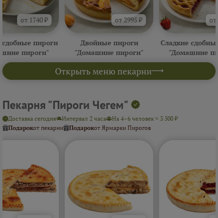
от 1740 ₽
от 2995 ₽
от
 сдобные пироги
Двойные пироги
Сладкие сдобны
ашние пироги"
"Домашние пироги"
"Домашние пи
Открыть меню пекарни
Пекарня "Пироги Чегем"
Доставка сегодня
Интервал 2 часа
На 4–6 человек ≈ 3 500 ₽
Подарок
от пекарни
Подарок
от Ярмарки Пирогов