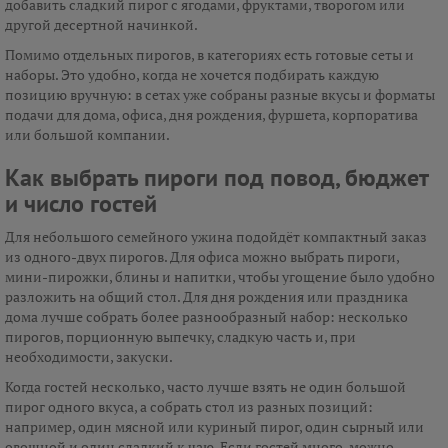
добавить сладкий пирог с ягодами, фруктами, творогом или
другой десертной начинкой.
Помимо отдельных пирогов, в категориях есть готовые сеты и
наборы. Это удобно, когда не хочется подбирать каждую
позицию вручную: в сетах уже собраны разные вкусы и форматы
подачи для дома, офиса, дня рождения, фуршета, корпоратива
или большой компании.
Как выбрать пироги под повод, бюджет
и число гостей
Для небольшого семейного ужина подойдёт компактный заказ
из одного-двух пирогов. Для офиса можно выбрать пироги,
мини-пирожки, блины и напитки, чтобы угощение было удобно
разложить на общий стол. Для дня рождения или праздника
дома лучше собрать более разнообразный набор: несколько
пирогов, порционную выпечку, сладкую часть и, при
необходимости, закуски.
Когда гостей несколько, часто лучше взять не один большой
пирог одного вкуса, а собрать стол из разных позиций:
например, один мясной или куриный пирог, один сырный или
овощной и один сладкий к чаю. Если гостей много, можно