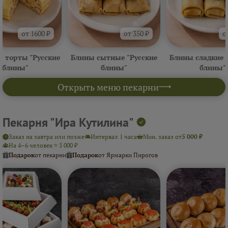
от 1600 ₽
от 350 ₽
о
 торты "Русские
Блины сытные "Русские
Блины сладкие 
блины"
блины"
блины"
Открыть меню пекарни
Пекарня "Ира Кутилина"
Заказ на завтра или позже
Интервал 1 часа
Мин. заказ от
5 000 ₽
На 4–6 человек ≈ 5 000 ₽
Подарок
от пекарни
Подарок
от Ярмарки Пирогов