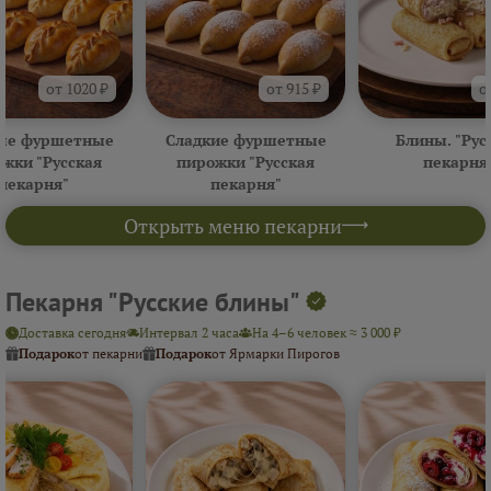
от 1020 ₽
от 915 ₽
о
ые фуршетные
Сладкие фуршетные
Блины. "Рус
жки "Русская
пирожки "Русская
пекарня
пекарня"
пекарня"
Открыть меню пекарни
Пекарня "Русские блины"
Доставка сегодня
Интервал 2 часа
На 4–6 человек ≈ 3 000 ₽
Подарок
от пекарни
Подарок
от Ярмарки Пирогов