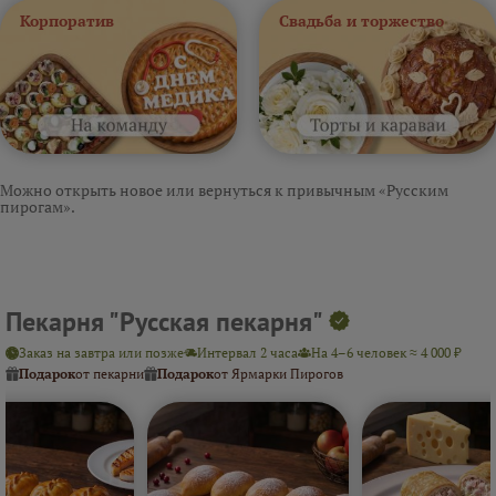
Корпоратив
Свадьба и торжество
Можно открыть новое или вернуться к привычным «Русским
пирогам».
Пекарня "Русская пекарня"
Заказ на завтра или позже
Интервал 2 часа
На 4–6 человек ≈ 4 000 ₽
Подарок
от пекарни
Подарок
от Ярмарки Пирогов