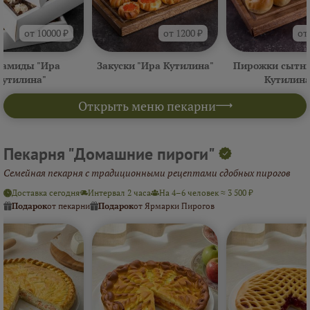
от 10000 ₽
от 1200 ₽
от
амиды "Ира
Закуски "Ира Кутилина"
Пирожки сытны
Кутилина"
Кутилина
Открыть меню пекарни
Пекарня "Домашние пироги"
Семейная пекарня с традиционными рецептами сдобных пирогов
Доставка сегодня
Интервал 2 часа
На 4–6 человек ≈ 3 500 ₽
Подарок
от пекарни
Подарок
от Ярмарки Пирогов