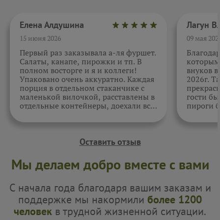
Елена Алдушина
15 июня 2026
09 мая 202
Первый раз заказывала а-ля фуршет.
Благода
Салаты, канапе, пирожки и тп. В
которыми
полном восторге и я и коллеги!
внуков в
Упаковано очень аккуратно. Каждая
2026г. Т
порция в отдельном стаканчике с
прекрасн
маленькой вилочкой, расставлены в
гости бы
отдельные контейнеры, доехали все
пироги б
в целости и сохранности. Отдельно
очень вк
спасибо за внимательность к датам.
Как всегда, приятно. Жаль, фото не
прикрепить.
Оставить отзыв
Мы делаем добро вместе с вами
С начала года благодаря вашим заказам и
поддержке мы накормили
более 1200
человек
в трудной жизненной ситуации.