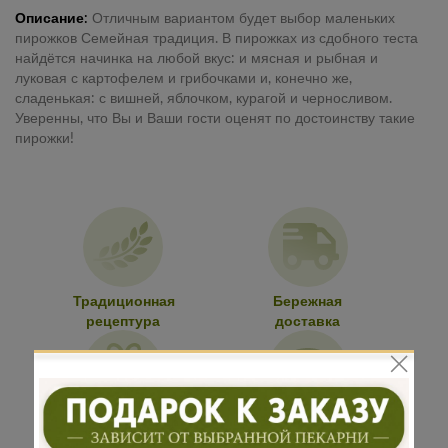
Описание:
Отличным вариантом будет выбор маленьких
пирожков Семейная традиция. В пирожках из сдобного теста
найдётся начинка на любой вкус: и мясная и рыбная и
луковая с картофелем и грибочками и, конечно же,
сладенькая: с вишней, яблочком, курагой и черносливом.
Уверенны, что Вы и Ваши гости оценят по достоинству такие
пирожки!
Традиционная
Бережная
рецептура
доставка
Подарок к
Много
каждому
начинки