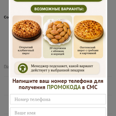
заказу
Состав:
Сет сдобный мини
Пирожки с зеленым луком и яйцом 400гр (10шт)
Пирожки с картофелем и грибами 400гр (10шт)
Расстегаи с рыбой 400гр (10шт)
Пирожки с мясом 400гр (10шт)
Пирожки с вишней 400гр (10шт)
Пирожки с курагой 400гр (10шт)
Пирожки с яблоками 400гр (10шт)
Пирожки с черносливом 400г (10шт)
Показать полностью
Напишите ваш номер телефона для
Нам доверяют
получения
ПРОМОКОДА
в СМС
Русские Пироги это