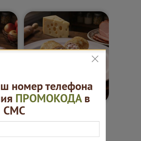
ш номер телефона
5 ₽
от 420 ₽
ния
ПРОМОКОДА
в
СМС
ные
Блины. "Русская
Сеты "
ая
пекарня"