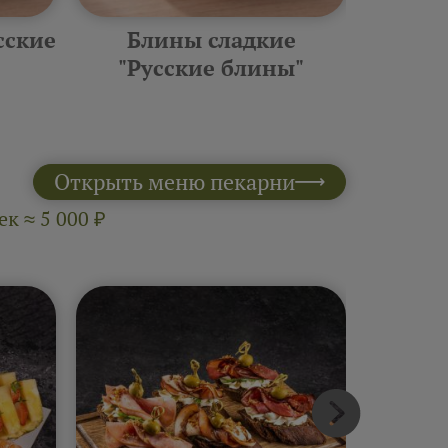
сские
Блины сладкие
Фурш
"Русские блины"
10 шт 
Открыть меню пекарни
к ≈ 5 000 ₽