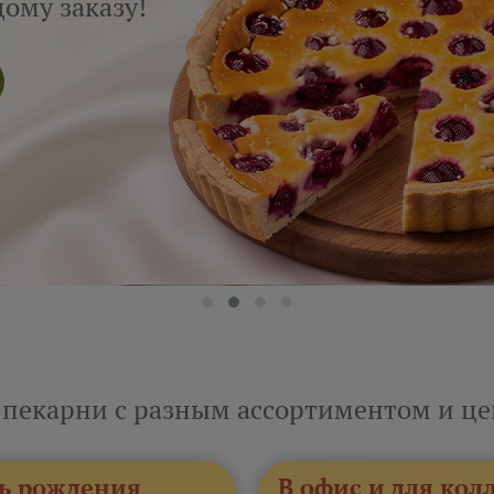
ому заказу!
 пекарни с разным ассортиментом и ц
ь рождения
В офис и для кол