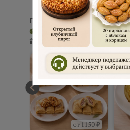
Пекарня "Русские блины"
Доставка сегодня
Интервал 2 час
Подарок
от пекарни
Подарок
от
от 1150 ₽