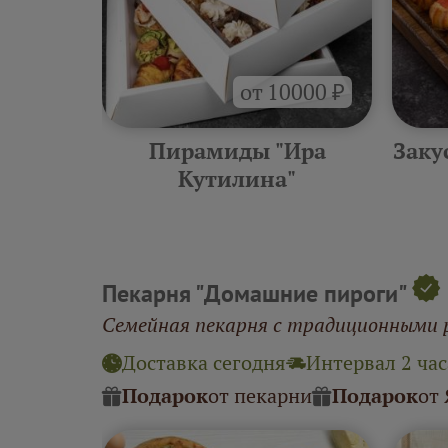
от 10000 ₽
тилина"
Пирамиды "Ира
Заку
Кутилина"
Пекарня "Домашние пироги"
Семейная пекарня с традиционными 
Доставка сегодня
Интервал 2 час
Подарок
от пекарни
Подарок
от