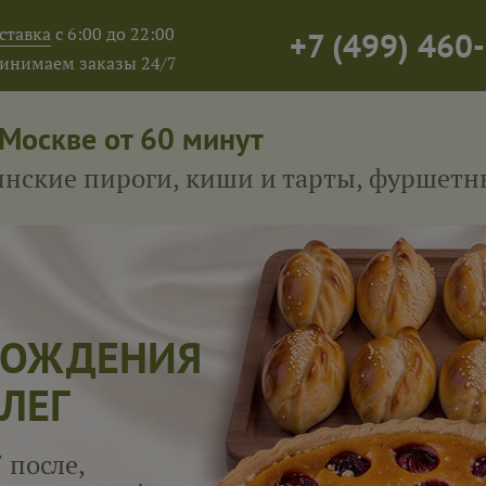
ставка
с 6:00 до 22:00
+7
(
499
)
460-
инимаем заказы 24/7
 Москве от 60 минут
тинские пироги, киши и тарты, фуршет
 РОЖДЕНИЯ
ЛЕГ
 после,