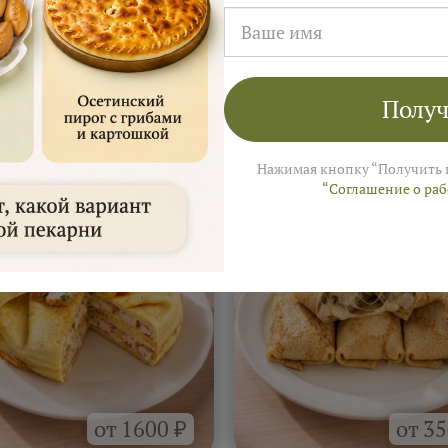
Получ
а
На 4–6 человек ≈ 3 000 ₽
 Ярмарки Пирогов
Нажимая кнопку “Получить 
“Соглашение о ра
от 1600 ₽
от 35