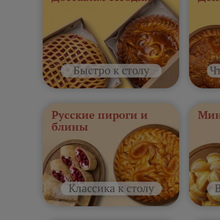
Русские пироги и
Мин
блины