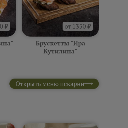
0 ₽
от 1350 ₽
ина"
Брускетты "Ира
Горяче
Кутилина"
Открыть меню пекарни