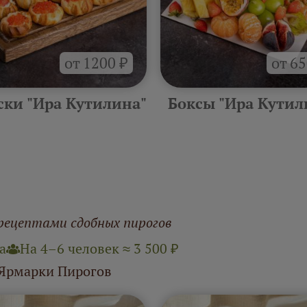
от 1200 ₽
от 65
ски "Ира Кутилина"
Боксы "Ира Кутил
рецептами сдобных пирогов
а
На 4–6 человек ≈ 3 500 ₽
 Ярмарки Пирогов