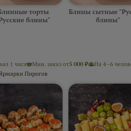
Блинные торты
Блины сытные "Ру
Русские блины"
блины"
ал 1 часа
Мин. заказ от
5 000 ₽
На 4–6 челове
 Ярмарки Пирогов