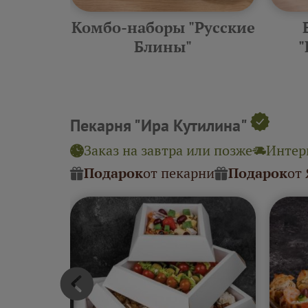
еские
Комбо-наборы "Русские
ины"
Блины"
"
Пекарня "Ира Кутилина"
Заказ на завтра или позже
Интерв
Подарок
от пекарни
Подарок
от