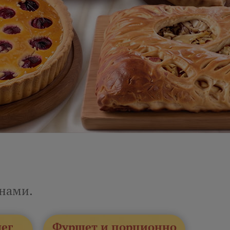
енами.
лег
Фуршет и порционно