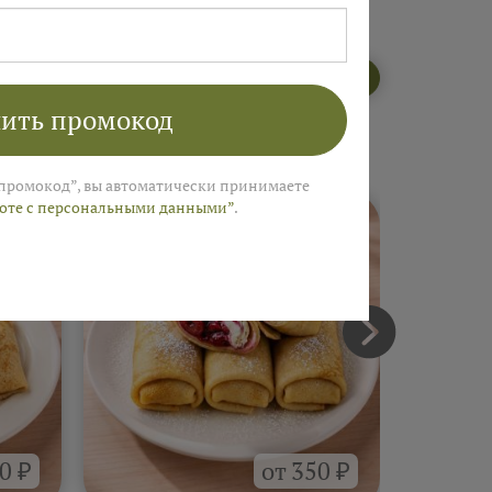
Открыть меню пекарни
ить промокод
промокод”, вы автоматически принимаете
боте с персональными данными”
.
0 ₽
от 350 ₽