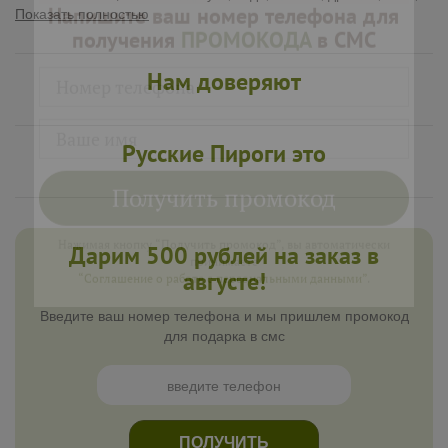
Показать полностью
Нам доверяют
Русские Пироги это
Напишите ваш номер телефона для
получения
ПРОМОКОДА
в СМС
Дарим 500 рублей на заказ в
августе!
Введите ваш номер телефона и мы пришлем промокод
для подарка в смс
Получить промокод
Нажимая кнопку “Получить промокод”, вы автоматически
принимаете
ПОЛУЧИТЬ