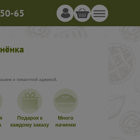
50-65
гнёнка
вашем и пикантной аджикой.
я
Подарок к
Много
а
каждому заказу
начинки