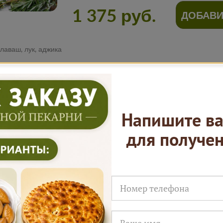
1 375 руб.
ДОБАВИ
лаваш, лук, аджика
Нам доверяют
Напишите ва
для получе
Русские Пироги это