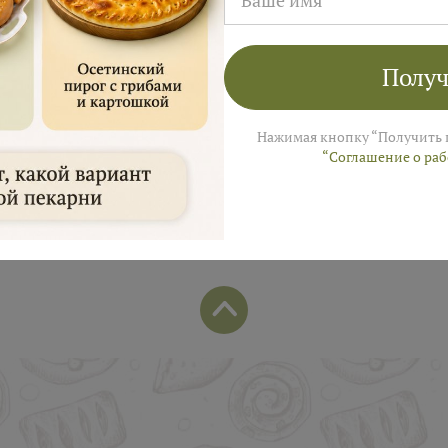
лей на заказ в августе!
ы пришлем промокод для подарка в смс
Получ
Нажимая кнопку “Получить 
“Соглашение о ра
Популярные позиции