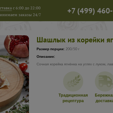
ставка
с 6:00 до 22:00
+7
(
499
)
460-
инимаем заказы 24/7
Шашлык из корейки я
Размер порции:
200/50 г
Описание:
Сочная корейка ягнёнка на углях с луком, ла
Традиционная
Бережна
рецептура
доставк