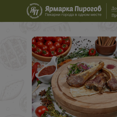
До
Пр