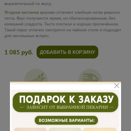
выразительный по вкусу.
Ягодная кислинка
красиво оттеняет хлебные нотки ржаного
теста. Вкус получается ярким, но сбалансированным, без
излишней сладости. Тесто плотное и хорошо пропечённое.
Такой пирог отлично смотрится на чайном столе и подходит
для неспешных встреч.
1 085 руб.
ДОБАВИТЬ В КОРЗИНУ
Традиционная
Бережная
рецептура
доставка