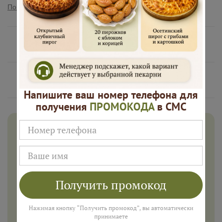
Показать полностью
Нам доверяют
Русские Пироги это
Напишите ваш номер телефона для
получения
ПРОМОКОДА
в СМС
Дарим 500 рублей на заказ в
августе!
Введите ваш номер телефона и мы пришлем промокод
для подарка в смс
Получить промокод
Нажимая кнопку “Получить промокод”, вы автоматически
принимаете
ПОЛУЧИТЬ