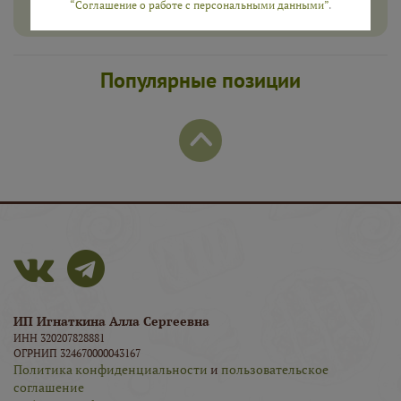
“Соглашение о работе с персональными данными”
.
Популярные позиции
ИП Игнаткина Алла Сергеевна
ИНН 320207828881
ОГРНИП 324670000043167
Политика конфиденциальности
и
пользовательское
соглашение