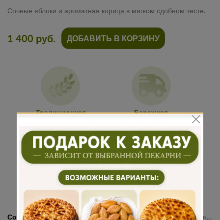
Сочные яблоки и ароматная корица в мягком сдобном тесте.
1 400 руб.
ДОБАВИТЬ В КОРЗИНУ
Традиционная
Бережная
рецептура
доставка
Подарок к
Много
каждому
начинки
заказу
Состав:
Мука пшеничная высшего сорта, молоко, яйцо куриное, сахар, соль, дрожжи, масло сливочное, яблоко свежее, сахар