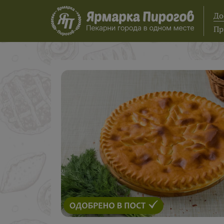
До
Пр