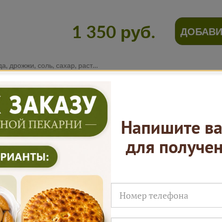
1 350 руб.
ДОБАВИ
стительное масло), картофель, зеленый лук, соль.
Нам доверяют
Напишите ва
для получе
Русские Пироги это