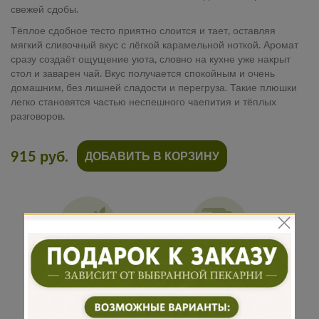
свежей сдобы.
Тёплое сдобное тесто приятно слоится и тает, оставляя
мягкий сливочный вкус с лёгкой карамельной ноткой. Аромат
сразу создаёт ощущение уюта, словно на кухне уже накрыт
стол и заварен чай. Вкус получается спокойным и очень
домашним, без лишней сладости и перегруза. Такие плюшки
легко становятся частью неспешного чаепития и тёплых
разговоров.
915 руб.
ДОБАВИТЬ В КОРЗИНУ
Традиционная
Бережная
рецептура
доставка