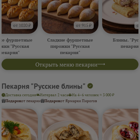
от 1020 ₽
от 915 ₽
о
ые фуршетные
Сладкие фуршетные
Блины. "Рус
жки "Русская
пирожки "Русская
пекарня
пекарня"
пекарня"
Открыть меню пекарни
Пекарня "Русские блины"
Доставка сегодня
Интервал 2 часа
На 4–6 человек ≈ 3 000 ₽
Подарок
от пекарни
Подарок
от Ярмарки Пирогов