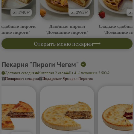
от 1740 ₽
от 2995 ₽
от
 сдобные пироги
Двойные пироги
Сладкие сдобны
ашние пироги"
"Домашние пироги"
"Домашние пи
Открыть меню пекарни
Пекарня "Пироги Чегем"
Доставка сегодня
Интервал 2 часа
На 4–6 человек ≈ 3 500 ₽
Подарок
от пекарни
Подарок
от Ярмарки Пирогов