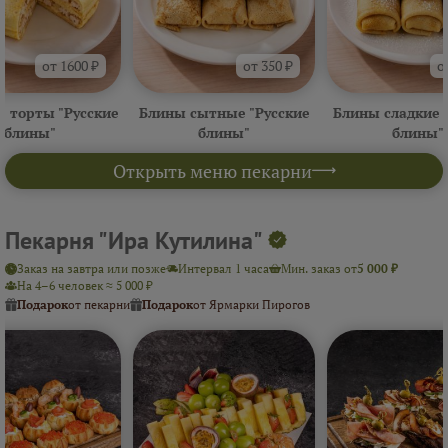
от 1600 ₽
от 350 ₽
о
 торты "Русские
Блины сытные "Русские
Блины сладкие 
блины"
блины"
блины"
Открыть меню пекарни
Пекарня "Ира Кутилина"
Заказ на завтра или позже
Интервал 1 часа
Мин. заказ от
5 000 ₽
На 4–6 человек ≈ 5 000 ₽
Подарок
от пекарни
Подарок
от Ярмарки Пирогов