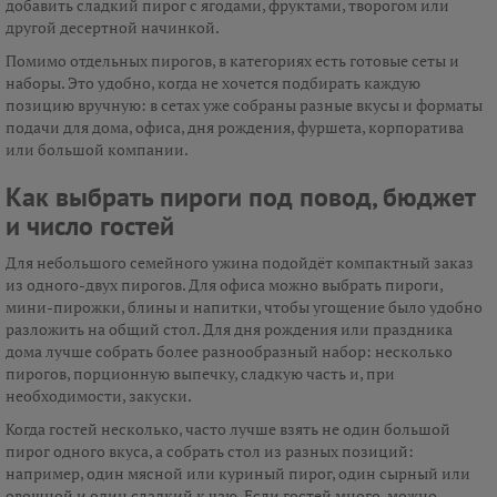
добавить сладкий пирог с ягодами, фруктами, творогом или
другой десертной начинкой.
Помимо отдельных пирогов, в категориях есть готовые сеты и
наборы. Это удобно, когда не хочется подбирать каждую
позицию вручную: в сетах уже собраны разные вкусы и форматы
подачи для дома, офиса, дня рождения, фуршета, корпоратива
или большой компании.
Как выбрать пироги под повод, бюджет
и число гостей
Для небольшого семейного ужина подойдёт компактный заказ
из одного-двух пирогов. Для офиса можно выбрать пироги,
мини-пирожки, блины и напитки, чтобы угощение было удобно
разложить на общий стол. Для дня рождения или праздника
дома лучше собрать более разнообразный набор: несколько
пирогов, порционную выпечку, сладкую часть и, при
необходимости, закуски.
Когда гостей несколько, часто лучше взять не один большой
пирог одного вкуса, а собрать стол из разных позиций:
например, один мясной или куриный пирог, один сырный или
овощной и один сладкий к чаю. Если гостей много, можно