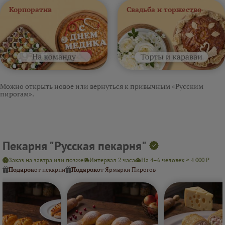
Корпоратив
Свадьба и торжество
Можно открыть новое или вернуться к привычным «Русским
пирогам».
Пекарня "Русская пекарня"
Заказ на завтра или позже
Интервал 2 часа
На 4–6 человек ≈ 4 000 ₽
Подарок
от пекарни
Подарок
от Ярмарки Пирогов