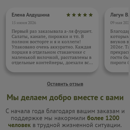
Елена Алдушина
15 июня 2026
09 мая 202
Первый раз заказывала а-ля фуршет.
Благода
Салаты, канапе, пирожки и тп. В
которыми
полном восторге и я и коллеги!
внуков в
Упаковано очень аккуратно. Каждая
2026г. Т
порция в отдельном стаканчике с
прекрасн
маленькой вилочкой, расставлены в
гости бы
отдельные контейнеры, доехали все
пироги б
в целости и сохранности. Отдельно
очень вк
спасибо за внимательность к датам.
Как всегда, приятно. Жаль, фото не
прикрепить.
Оставить отзыв
Мы делаем добро вместе с вами
С начала года благодаря вашим заказам и
поддержке мы накормили
более 1200
человек
в трудной жизненной ситуации.