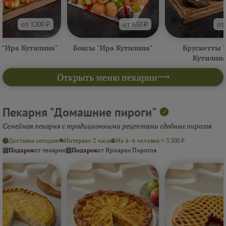
от 1200 ₽
от 650 ₽
от
 "Ира Кутилина"
Боксы "Ира Кутилина"
Брускетты 
Кутилина
Открыть меню пекарни
Пекарня "Домашние пироги"
Семейная пекарня с традиционными рецептами сдобных пирогов
Доставка сегодня
Интервал 2 часа
На 4–6 человек ≈ 3 500 ₽
Подарок
от пекарни
Подарок
от Ярмарки Пирогов