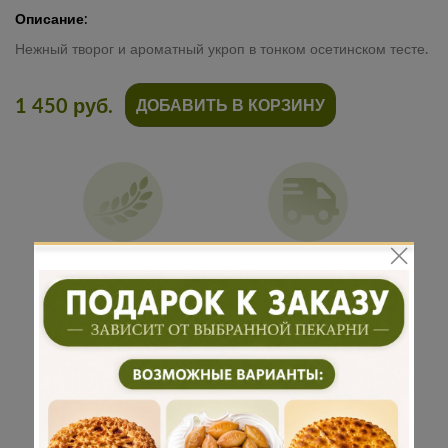
Описание:
Нежный творог и ароматный укроп в тонком осетинском тесте.
1 450 руб.
ДОБАВИТЬ В КОРЗИНУ
Традиционная
Бережная
рецептура
доставка
Подарок к
Много
каждому
начинки
заказу