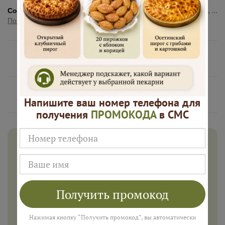
Состав:
Тесто (пшеничная мука, вода, молоко, дрожжи, соль, сахар), творог, укроп, соль.
Показать полностью
Нам доверяют
Русские Пироги это
Напишите ваш номер телефона для
получения
ПРОМОКОДА
в СМС
Дарим 500 рублей на заказ в
августе!
Введите ваш номер телефона и мы пришлем промокод
для подарка в смс
Получить промокод
Нажимая кнопку “Получить промокод”, вы автоматически