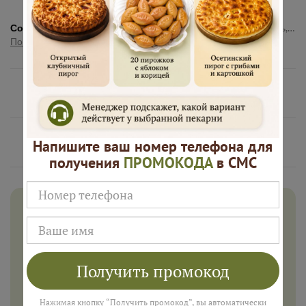
Состав:
Мука пшеничная высшего сорта, вода, дрожжи, соль, сахар, масло растительное, мясной фарш, капуста белокочанная, сыр осетинский, лук репчатый
Показать полностью
Нам доверяют
Русские Пироги это
Напишите ваш номер телефона для
получения
ПРОМОКОДА
в СМС
Дарим 500 рублей на заказ в
августе!
Введите ваш номер телефона и мы пришлем промокод
для подарка в смс
Получить промокод
Нажимая кнопку “Получить промокод”, вы автоматически