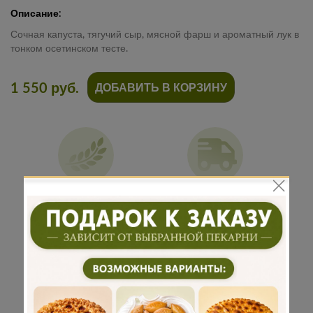
Описание:
Сочная капуста, тягучий сыр, мясной фарш и ароматный лук в
тонком осетинском тесте.
1 550 руб.
ДОБАВИТЬ В КОРЗИНУ
Традиционная
Бережная
рецептура
доставка
Подарок к
Много
каждому
начинки
заказу