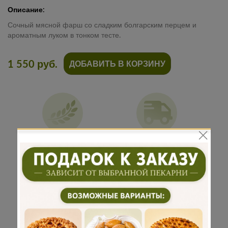
Описание:
Сочный мясной фарш со сладким болгарским перцем и
ароматным луком в тонком тесте.
1 550 руб.
ДОБАВИТЬ В КОРЗИНУ
Традиционная
Бережная
рецептура
доставка
Подарок к
Много
каждому
начинки
заказу