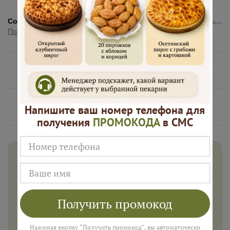
Состав:
Мука пшеничная высшего сорта, вода, дрожжи, соль, сахар, масло растительное, мясной фарш, болгарский перец, лук репчатый
Показать полностью
Нам доверяют
Русские Пироги это
Напишите ваш номер телефона для
получения
ПРОМОКОДА
в СМС
Дарим 500 рублей на заказ в
августе!
Введите ваш номер телефона и мы пришлем промокод
для подарка в смс
Получить промокод
Нажимая кнопку “Получить промокод”, вы автоматически