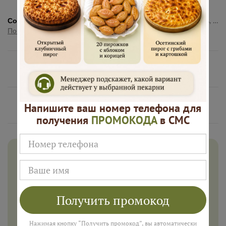
Состав:
Тесто (пшеничная мука, вода, молоко, дрожжи, соль, сахар), куриное филе, картофель, соль, черный перец.
Показать полностью
Нам доверяют
Русские Пироги это
Напишите ваш номер телефона для
получения
ПРОМОКОДА
в СМС
Дарим 500 рублей на заказ в
августе!
Введите ваш номер телефона и мы пришлем промокод
для подарка в смс
Получить промокод
Нажимая кнопку “Получить промокод”, вы автоматически