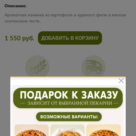
Описание:
Ароматная начинка из картофеля и куриного филе в мягком
осетинском тесте.
1 550 руб.
ДОБАВИТЬ В КОРЗИНУ
Традиционная
Бережная
рецептура
доставка
Подарок к
Много
каждому
начинки
заказу