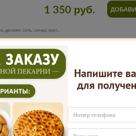
1 350 руб.
ДОБАВИ
фель, шампиньоны, репчатый лук, соль, черный перец.
Нам доверяют
Напишите ва
для получе
Русские Пироги это