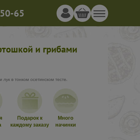
50-65
артошкой и грибами
лук в тонком осетинском тесте.
я
Подарок к
Много
а
каждому заказу
начинки