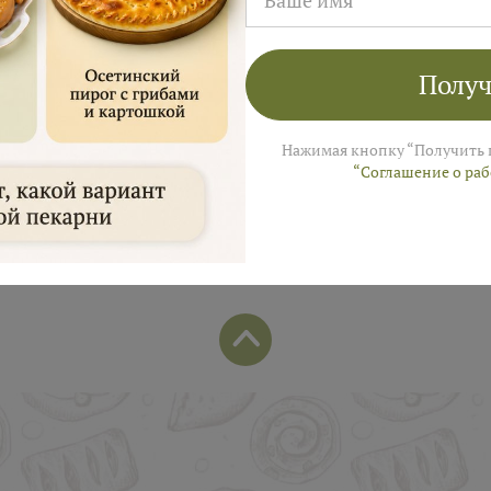
лей на заказ в августе!
ы пришлем промокод для подарка в смс
Получ
Нажимая кнопку “Получить 
“Соглашение о ра
Популярные позиции