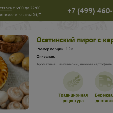
ставка
с 6:00 до 22:00
+7
(
499
)
460-
инимаем заказы 24/7
Осетинский пирог с к
Размер порции:
1.2кг
Описание:
Ароматные шампиньоны, нежный картофель и 
Традиционная
Бережна
рецептура
доставк