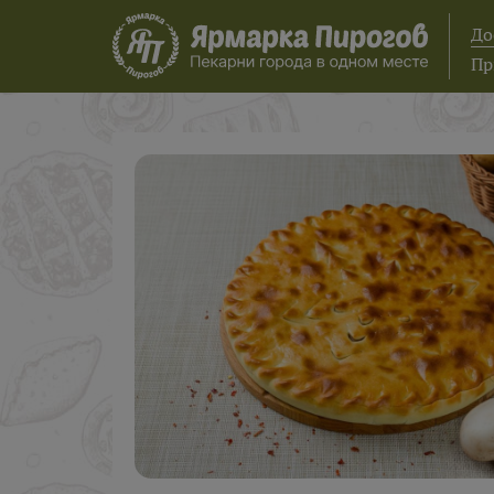
До
Пр