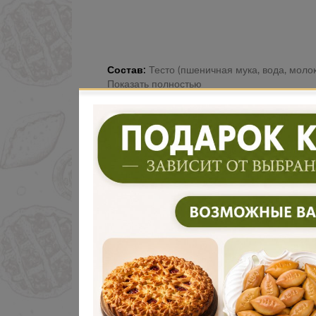
Состав:
Тесто (пшеничная мука, вода, молоко, дрожжи, соль, сахар), карто
Показать полностью