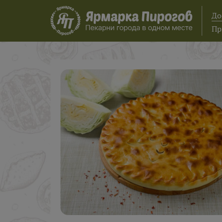
До
Пр