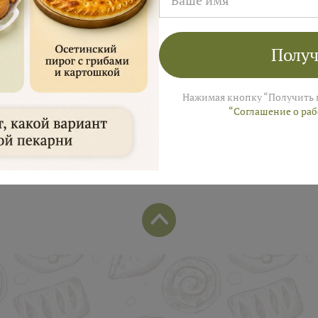
лей на заказ в августе!
ы пришлем промокод для подарка в смс
Получ
Нажимая кнопку “Получить 
“Соглашение о ра
Популярные позиции