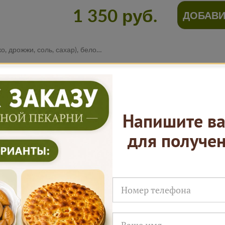
1 350 руб.
ДОБАВИ
р), белокочанная капуста, соль, черный перец.
Нам доверяют
Напишите ва
для получе
Русские Пироги это