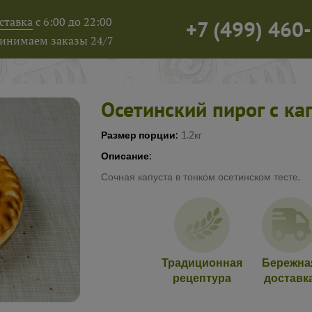
ставка
с 6:00 до 22:00
+7
(
499
)
460-
инимаем заказы 24/7
Осетинский пирог с к
Размер порции:
1.2кг
Описание:
Сочная капуста в тонком осетинском тесте.
Традиционная
Бережна
рецептура
доставк