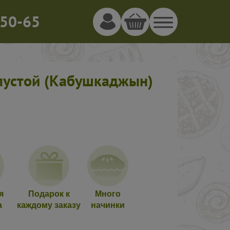
50-65
апустой (Кабушкаджын)
я
Подарок к
Много
а
каждому заказу
начинки